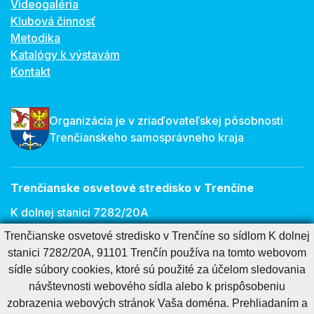
Videogaléria
Klubová činnosť
Metodika
Katalógy k výstavám
Kontakt
Organizácia je v zriaďovateľskej pôsobnosti
Trenčianskeho samosprávneho kraja
Trenčianske osvetové stredisko v Trenčíne
K dolnej stanici 7282/20A
Trenčianske osvetové stredisko v Trenčíne so sídlom K dolnej
911 01 Trenčín
stanici 7282/20A, 91101 Trenčín používa na tomto webovom
E-mail:
osveta@tnos.sk
sídle súbory cookies, ktoré sú použité za účelom sledovania
návštevnosti webového sídla alebo k prispôsobeniu
zobrazenia webových stránok Vaša doména. Prehliadaním a
Cookies nastavenie
Cookies - viac informácií
Vyhlásenie o prístupnosti