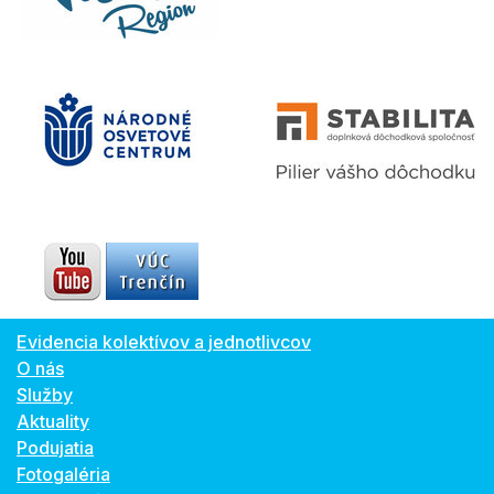
Evidencia kolektívov a jednotlivcov
O nás
Služby
Aktuality
Podujatia
Fotogaléria