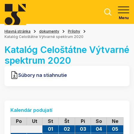
Menu
Hlavná stránka
dokumenty
Prílohy
Katalóg Celoštátne Výtvarné spektrum 2020
Katalóg Celoštátne Výtvarné
spektrum 2020
Súbory na stiahnutie
Kalendár podujatí
Po
Ut
St
Št
Pi
So
Ne
01
02
03
04
05