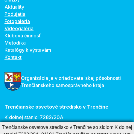
Aktuality
Podujatia
Fotogaléria
Videogaléria
Klubová činnosť
Metodika
Katalógy k výstavám
Kontakt
Organizácia je v zriaďovateľskej pôsobnosti
Trenčianskeho samosprávneho kraja
Trenčianske osvetové stredisko v Trenčíne
K dolnej stanici 7282/20A
Trenčianske osvetové stredisko v Trenčíne so sídlom K dolnej
911 01 Trenčín