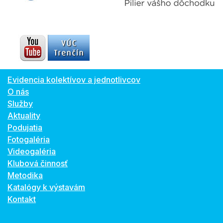
Evidencia kolektívov a jednotlivcov
O nás
Služby
Aktuality
Podujatia
Fotogaléria
Videogaléria
Klubová činnosť
Metodika
Katalógy k výstavám
Kontakt