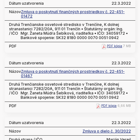
22.3.2022
Zmluva o poskytnutí finančných prostriedkov č. 22-451-
01472
Trenčianske osvetové stredisko v Trenčíne, K dolnej
stanici 7282/20A, 911 01 Trenčín • Štatutárny orgán: Ing.
Mgr. Žaneta Múdra Šebíková, riaditeľka • IČO: 34059172 •
Bankové spojenie: SK32 8180 0000 0070 0051 0942
PDF kópia
7 MB
22.3.2022
Zmluva o poskytnutí finančných prostriedkov č. 22-451-
01467
Trenčianske osvetové stredisko v Trenčíne, K dolnej
stanici 7282/20A, 911 01 Trenčín • Štatutárny orgán: Ing.
Mgr. Žaneta Múdra Šebíková, riaditeľka • IČO: 34059172 •
Bankové spojenie: SK32 8180 0000 0070 0051 0942
PDF kópia
6,66 MB
22.3.2022
Zmluva o dielo č. 30/2022
Marián Vereš