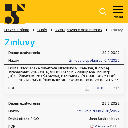
Menu
Hlavná stránka
O nás
Zverejňovanie dokumentov
Zmluvy
Zmluvy
28.3.2022
Zmluva o spolupráci č. 1/2022
Trenčianske osvetové stredisko v Trenčíne, K dolnej
stanici 7282/20A, 911 01 Trenčín • Zastúpená: Ing. Mgr.
Žaneta Múdra Šebíková, riaditeľka • IČO: 34059172 • DIČ:
2021433491• Číslo účtu: SK57 8180 0000 0070 0051 0977
PDF kópia
944,47 kB
28.3.2022
Zmluva o dielo č. 31/2022
Jana Soukeníková
PDF kópia
1,12 MB