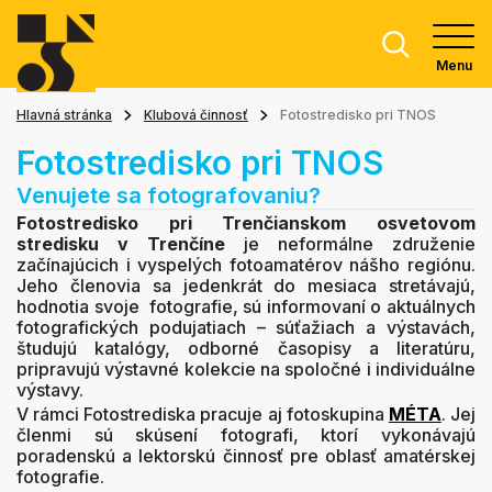
Menu
Hlavná stránka
Klubová činnosť
Fotostredisko pri TNOS
Fotostredisko pri TNOS
Venujete sa fotografovaniu?
Fotostredisko pri Trenčianskom osvetovom
stredisku
v Trenčíne
je neformálne združenie
začínajúcich i vyspelých fotoamatérov nášho regiónu.
Jeho členovia sa jedenkrát do mesiaca stretávajú,
hodnotia svoje fotografie, sú informovaní o aktuálnych
fotografických podujatiach – súťažiach a výstavách,
študujú katalógy, odborné časopisy a literatúru,
pripravujú výstavné kolekcie na spoločné i individuálne
výstavy.
V rámci Fotostrediska pracuje aj fotoskupina
MÉTA
. Jej
členmi sú skúsení fotografi, ktorí vykonávajú
poradenskú a lektorskú činnosť pre oblasť amatérskej
fotografie.