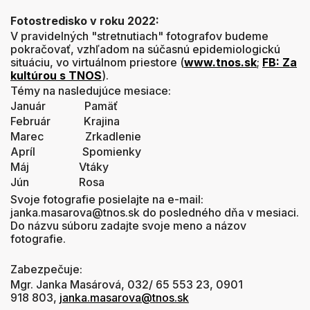
Fotostredisko v roku 2022:
V pravidelných "stretnutiach" fotografov budeme
pokračovať, vzhľadom na súčasnú epidemiologickú
situáciu, vo virtuálnom priestore (
www.tnos.sk
;
FB: Za
kultúrou s TNOS
).
Témy na nasledujúce mesiace:
Január Pamäť
Február Krajina
Marec Zrkadlenie
Apríl Spomienky
Máj Vtáky
Jún Rosa
Svoje fotografie posielajte na e-mail:
janka.masarova@tnos.sk do posledného dňa v mesiaci.
Do názvu súboru zadajte svoje meno a názov
fotografie.
Zabezpečuje:
Mgr. Janka Masárová, 032/ 65 553 23, 0901
918 803,
janka.masarova@tnos.sk