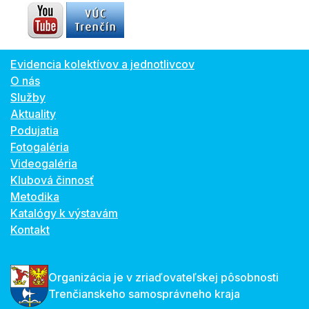
Evidencia kolektívov a jednotlivcov
O nás
Služby
Aktuality
Podujatia
Fotogaléria
Videogaléria
Klubová činnosť
Metodika
Katalógy k výstavám
Kontakt
Organizácia je v zriaďovateľskej pôsobnosti
Trenčianskeho samosprávneho kraja