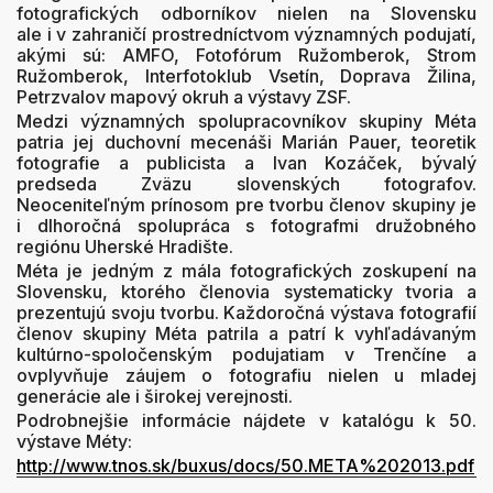
fotografických odborníkov nielen na Slovensku
ale i v zahraničí prostredníctvom významných podujatí,
akými sú: AMFO, Fotofórum Ružomberok, Strom
Ružomberok, Interfotoklub Vsetín, Doprava Žilina,
Petrzvalov mapový okruh a výstavy ZSF.
Medzi významných spolupracovníkov skupiny Méta
patria jej duchovní mecenáši Marián Pauer, teoretik
fotografie a publicista a Ivan Kozáček, bývalý
predseda Zväzu slovenských fotografov.
Neoceniteľným prínosom pre tvorbu členov skupiny je
i dlhoročná spolupráca s fotografmi družobného
regiónu Uherské Hradište.
Méta je jedným z mála fotografických zoskupení na
Slovensku, ktorého členovia systematicky tvoria a
prezentujú svoju tvorbu. Každoročná výstava fotografií
členov skupiny Méta patrila a patrí k vyhľadávaným
kultúrno-spoločenským podujatiam v Trenčíne a
ovplyvňuje záujem o fotografiu nielen u mladej
generácie ale i širokej verejnosti.
Podrobnejšie informácie nájdete v katalógu k 50.
výstave Méty:
http://www.tnos.sk/buxus/docs/50.META%202013.pdf