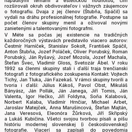
nápaditými témami a estetickou hodnotou, čím
rozširovali okruh obdivovateľov i vážnych záujemcov
o fotografiu. Dvaja z jej členov (Štubňa, Spáčil) sa
vydali na dráhu profesionálnej fotografie. Postupne sa
počet členov skupiny menil a oživoval novými
zanietenými a talentovanými fotografmi.
V Méte sa počas jej existencie na tradičných
každoročných výstavách predstavilo viacero autorov:
Čestmír Harníček, Stanislav Sokolt, František Spáčil,
Anton Štubňa, Jozef Poláček, Oliver Porubský, Roman
Porubský, Ján Ryšavý, Jozef Mozola, Jozef Machala,
Štefan Švec, Vladimír Gloss, Svetozár Ábel. V roku
1992 sa členmi skupiny stali i ďalší traja trenčianski
fotografi z fotografického zoskupenia Kontakt: Vojtech
Tichý, Jan Tluka, Ján Fazekaš. V rámci skupiny tvorili a
tvoria i ďalší: Július Kákoš, Pavol Obst, Mikuláš
Bányász, Ján Pollák, Ján Janega, Jiří Tomis, Ján
Valenta, Igor Hečko, Jiří Foldyna, Soňa Kalabová,
Norbert Kalaba, Vladimír Hrnčiar, Michael Arbet,
Jaroslav Matejček, Anna Marušincová, Štefan Majtán,
Jana Veresová, Eleonóra Žůrková, Jiří Skřipský
a Lukáš Kubičina.
Všetci svojou tvorbou písali a píšu
históriu modernej slovenskej (i československej)
fotografie. Viacerí sa zapísali do povedomia