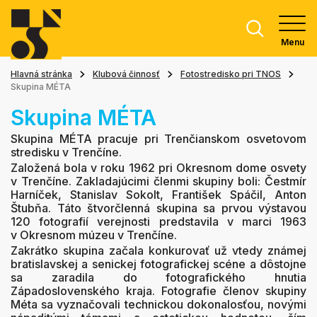
Menu
Hlavná stránka
Klubová činnosť
Fotostredisko pri TNOS
Skupina MÉTA
Skupina MÉTA
Skupina MÉTA pracuje pri Trenčianskom osvetovom
stredisku v Trenčíne.
Založená bola v roku 1962 pri Okresnom dome osvety
v Trenčíne. Zakladajúcimi členmi skupiny boli: Čestmír
Harníček, Stanislav Sokolt, František Spáčil, Anton
Štubňa. Táto štvorčlenná skupina sa prvou výstavou
120 fotografií verejnosti predstavila v marci 1963
v Okresnom múzeu v Trenčíne.
Zakrátko skupina začala konkurovať už vtedy známej
bratislavskej a senickej fotografickej scéne a dôstojne
sa zaradila do fotografického hnutia
Západoslovenského kraja. Fotografie členov skupiny
Méta sa vyznačovali technickou dokonalosťou, novými