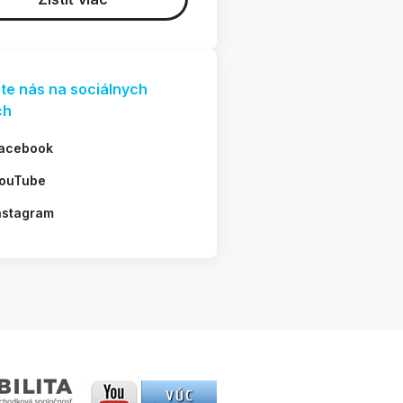
jte nás na sociálnych
ch
acebook
ouTube
nstagram