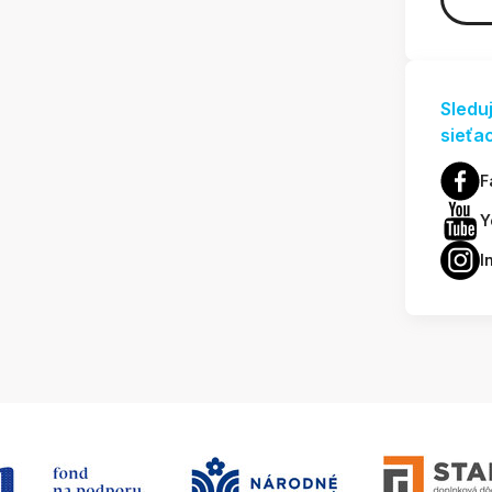
Sledu
sieťa
F
Y
I