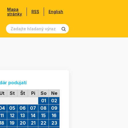
Mapa
RSS
English
stránky
dár podujatí
Ut
St
Št
Pi
So
Ne
01
02
04
05
06
07
08
09
11
12
13
14
15
16
18
19
20
21
22
23