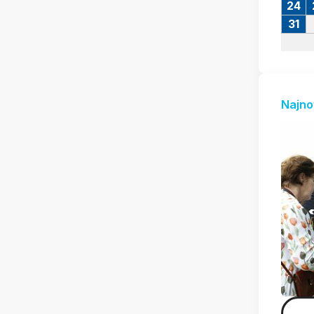
24
31
Najno