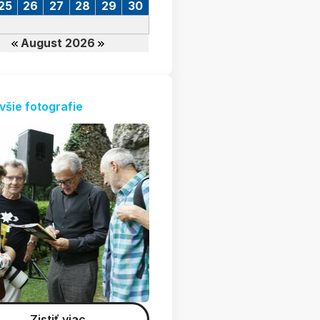
25
26
27
28
29
30
August 2026
všie fotografie
Zistiť viac