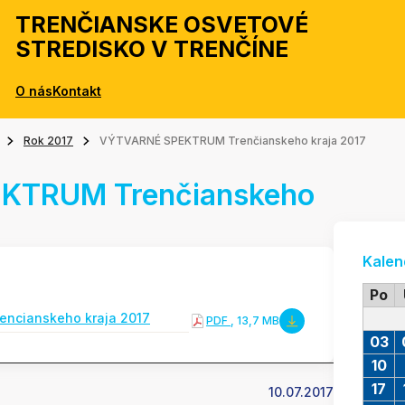
TRENČIANSKE OSVETOVÉ
STREDISKO V TRENČÍNE
O nás
Kontakt
Rok 2017
VÝTVARNÉ SPEKTRUM Trenčianskeho kraja 2017
KTRUM Trenčianskeho
Kalen
Po
rencianskeho kraja 2017
PDF
, 13,7 MB
03
10
17
10.07.2017