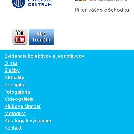
Evidencia kolektívov a jednotlivcov
O nás
Služby
Aktuality
Podujatia
Fotogaléria
Videogaléria
Klubová činnosť
Metodika
Katalógy k výstavám
Kontakt