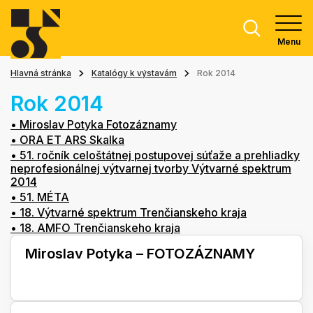
Menu
Hlavná stránka
Katalógy k výstavám
Rok 2014
Rok 2014
• Miroslav Potyka Fotozáznamy
• ORA ET ARS Skalka
• 51. ročník celoštátnej postupovej súťaže a prehliadky
neprofesionálnej výtvarnej tvorby Výtvarné spektrum
2014
• 51. MÉTA
• 18. Výtvarné spektrum Trenčianskeho kraja
• 18. AMFO Trenčianskeho kraja
Miroslav Potyka – FOTOZÁZNAMY