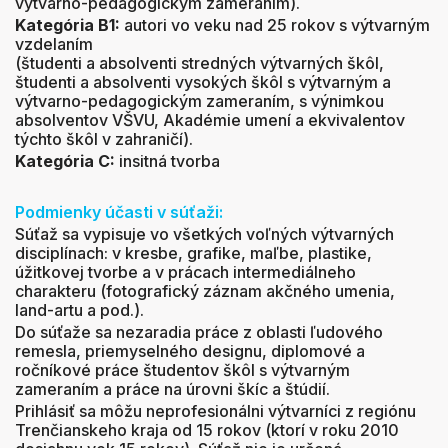
výtvarno-pedagogickým zameraním).
Kategória B1:
autori vo veku nad 25 rokov s výtvarným
vzdelaním
(študenti a absolventi stredných výtvarných škôl,
študenti a absolventi vysokých škôl s výtvarným a
výtvarno-pedagogickým zameraním, s výnimkou
absolventov VŠVU, Akadémie umení a ekvivalentov
týchto škôl v zahraničí).
Kategória C:
insitná tvorba
Podmienky účasti v súťaži:
Súťaž sa vypisuje vo všetkých voľných výtvarných
disciplínach: v kresbe, grafike, maľbe, plastike,
úžitkovej tvorbe a v prácach intermediálneho
charakteru (fotografický záznam akčného umenia,
land-artu a pod.).
Do súťaže sa nezaradia práce z oblasti ľudového
remesla, priemyselného designu, diplomové a
ročníkové práce študentov škôl s výtvarným
zameraním a práce na úrovni škíc a štúdií.
Prihlásiť sa môžu neprofesionálni výtvarníci z regiónu
Trenčianskeho kraja od 15 rokov (ktorí v roku 2010