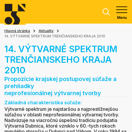
Menu
Hlavná stránka
Aktuality
14. VÝTVARNÉ SPEKTRUM TRENČIANSKEHO KRAJA 2010
14. VÝTVARNÉ SPEKTRUM
TRENČIANSKEHO KRAJA
2010
Propozície krajskej postupovej súťaže a
prehliadky
neprofesionálnej výtvarnej tvorby
Základná charakteristika súťaže:
Výtvarné spektrum je najstaršou a najprestížnejšou
súťažou v oblasti neprofesionálnej výtvarnej tvorby.
Nadväzuje na viacročnú úspešnú tradíciu podujatia
Výtvarná Dubnica, ktoré vzniklo v 60.-tych rokoch
minulého storočia v Dubnici nad Váhom. V roku 1994 sa