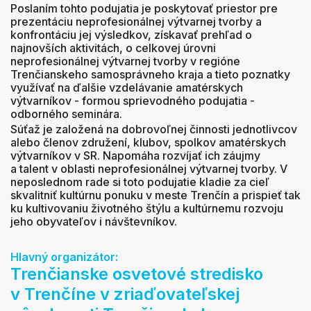
Poslaním tohto podujatia je poskytovať priestor pre
prezentáciu neprofesionálnej výtvarnej tvorby a
konfrontáciu jej výsledkov, získavať prehľad o
najnovších aktivitách, o celkovej úrovni
neprofesionálnej výtvarnej tvorby v regióne
Trenčianskeho samosprávneho kraja a tieto poznatky
využívať na ďalšie vzdelávanie amatérskych
výtvarníkov - formou sprievodného podujatia -
odborného seminára.
Súťaž je založená na dobrovoľnej činnosti jednotlivcov
alebo členov združení, klubov, spolkov amatérskych
výtvarníkov v SR. Napomáha rozvíjať ich záujmy
a talent v oblasti neprofesionálnej výtvarnej tvorby. V
neposlednom rade si toto podujatie kladie za cieľ
skvalitniť kultúrnu ponuku v meste Trenčín a prispieť tak
ku kultivovaniu životného štýlu a kultúrnemu rozvoju
jeho obyvateľov i návštevníkov.
Hlavný organizátor:
Trenčianske osvetové stredisko
v Trenčíne v zriaďovateľskej