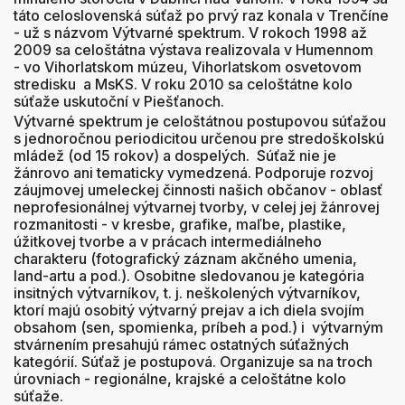
táto celoslovenská súťaž po prvý raz konala v Trenčíne
- už s názvom Výtvarné spektrum. V rokoch 1998 až
2009 sa celoštátna výstava realizovala v Humennom
- vo Vihorlatskom múzeu, Vihorlatskom osvetovom
stredisku a MsKS. V roku 2010 sa celoštátne kolo
súťaže uskutoční v Piešťanoch.
Výtvarné spektrum je celoštátnou postupovou súťažou
s jednoročnou periodicitou určenou pre stredoškolskú
mládež (od 15 rokov) a dospelých. Súťaž nie je
žánrovo ani tematicky vymedzená. Podporuje rozvoj
záujmovej umeleckej činnosti našich občanov - oblasť
neprofesionálnej výtvarnej tvorby, v celej jej žánrovej
rozmanitosti - v kresbe, grafike, maľbe, plastike,
úžitkovej tvorbe a v prácach intermediálneho
charakteru (fotografický záznam akčného umenia,
land-artu a pod.). Osobitne sledovanou je kategória
insitných výtvarníkov, t. j. neškolených výtvarníkov,
ktorí majú osobitý výtvarný prejav a ich diela svojím
obsahom (sen, spomienka, príbeh a pod.) i výtvarným
stvárnením presahujú rámec ostatných súťažných
kategórií. Súťaž je postupová. Organizuje sa na troch
úrovniach - regionálne, krajské a celoštátne kolo
súťaže.