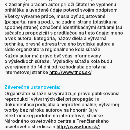
K zaslaným prácam autor priloží čitateľne vyplnenú
prihlášku a uvedené údaje potvrdí svojím podpisom.
Všetky výtvarné práce, musia byť adjustované
(pasparta, rám a pod.), na zadnej strane (plastika na
spodnej strane) označené identifikačnými štítkami (sú
súčasťou propozícií) s predtlačou na tieto údaje: meno
a vek autora, kategória, názov diela a výtvarná
technika, presná adresa trvalého bydliska autora a
sídlo organizátora regionálneho kola súťaže.
Každý autor má právo byť včas informovaný
o výsledkoch súťaže. Výsledky súťaže kola budú
zverejnené do 14 dní od rozhodnutia poroty na
internetovej stránke
http://www.tnos.sk/
.
Záverečné ustanovenia:
Organizátor súťaže si vyhradzuje právo publikovania
reprodukcií výtvarných diel pri propagácii a
dokumentácii podujatia a neprofesionálnej výtvarnej
tvorby bez nároku autorov na honorár (aj v
elektronickej podobe na internetovej stránke
Národného osvetového centra a Trenčianskeho
osvetového strediska •
http://www.tnos.sk/
;