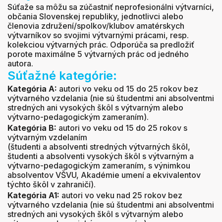
Súťaže sa môžu sa zúčastniť neprofesionálni výtvarníci,
občania Slovenskej republiky, jednotlivci alebo
členovia združení/spolkov/klubov amatérskych
výtvarníkov so svojimi výtvarnými prácami, resp.
kolekciou výtvarných prác. Odporúča sa predložiť
porote maximálne 5 výtvarných prác od jedného
autora.
Súťažné kategórie:
Kategória A:
autori vo veku od 15 do 25 rokov bez
výtvarného vzdelania (nie sú študentmi ani absolventmi
stredných ani vysokých škôl s výtvarným alebo
výtvarno-pedagogickým zameraním).
Kategória B:
autori vo veku od 15 do 25 rokov s
výtvarným vzdelaním
(študenti a absolventi stredných výtvarných škôl,
študenti a absolventi vysokých škôl s výtvarným a
výtvarno-pedagogickým zameraním, s výnimkou
absolventov VŠVU, Akadémie umení a ekvivalentov
týchto škôl v zahraničí).
Kategória A1:
autori vo veku nad 25 rokov bez
výtvarného vzdelania (nie sú študentmi ani absolventmi
stredných ani vysokých škôl s výtvarným alebo