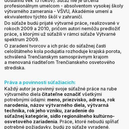
dosiahnu vek 15 rokov). Súťaž nie je určená
profesionálnym umelcom - absolventom vysokej školy
výtvarného zamerania - VŠVU, Akadémie umení a
ekvivalentov týchto škôl v zahraničí.
Do súťaže budú prijaté výtvarné práce, realizované v
rokoch 2009 a 2010, pričom autori nemôžu predložiť
práce, s ktorými už súťažili v rámci súťaže Výtvarné
spektrum 2009.
O zaradení tvorcov a ich prác do súťažnej časti
celoštátneho kola podujatia rozhoduje krajská porota,
schválená Trenčianskym samosprávnym krajom
a menovaná riaditeľom Trenčianskeho osvetového
strediska.
Práva a povinnosti súťažiacich:
Každý autor je povinný svoje súťažné práce na rube
výtvarného diela
čitateľne označiť
všetkými
potrebnými údajmi:
meno, priezvisko, adresa, rok
narodenia, názov výtvarného diela, výtvarná
technika, rok jeho vzniku, zaradenie do
súťažnej kategórie, sídlo regionálneho kultúrno-
osvetového zariadenia
. Práce, ktoré nebudú spĺňať
potrebné požiadavky, budú zo súťaže vyradené.