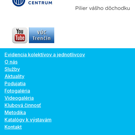
Evidencia kolektívov a jednotlivcov
O nás
Služby
Aktuality
Podujatia
Fotogaléria
Videogaléria
Klubová činnosť
Metodika
Katalógy k výstavám
Kontakt