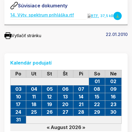
Súvisiace dokumenty
14. Výtv. spektrum prihláška.rtf
RTF
, 37,5 kB
22.01.2010
Vytlačiť stránku
Kalendár podujatí
Po
Ut
St
Št
Pi
So
Ne
01
02
03
04
05
06
07
08
09
10
11
12
13
14
15
16
17
18
19
20
21
22
23
24
25
26
27
28
29
30
31
August 2026