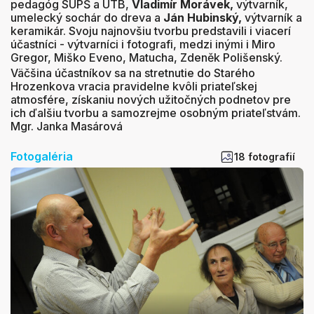
pedagóg SUPŠ a UTB,
Vladimír Morávek,
výtvarník,
umelecký sochár do dreva a
Ján Hubinský,
výtvarník a
keramikár. Svoju najnovšiu tvorbu predstavili i viacerí
účastníci - výtvarníci i fotografi, medzi inými i Miro
Gregor, Miško Eveno, Matucha, Zdeněk Polišenský.
Väčšina účastníkov sa na stretnutie do Starého
Hrozenkova vracia pravidelne kvôli priateľskej
atmosfére, získaniu nových užitočných podnetov pre
ich ďalšiu tvorbu a samozrejme osobným priateľstvám.
Mgr. Janka Masárová
Fotogaléria
18 fotografií