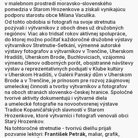
v malebnom prostredí moravsko-slovenského
pomedzia v Starom Hrozenkove a získali vynikajúcu
podporu starostu obce Milana Vaculíka.
Od tohto obdobia si fotografi na svoje stretnutia
pozývali i výtvarníkov z oboch dnes už družobných
regiónov. Viac ako tridsať rokov aktívnej spolupráce,
do ktorej možno počítať každoročné družobné výstavy
výtvarníkov Stretnutie-Setkání, výmenné autorské
výstavy fotografov a výtvarníkov v Trenčíne, Uherskom
Hradišti, Uherskom Brode, Buchloviciach, vzájomnú
výmenu členov odborných porôt, obojstranné návštevy
výstav a reprezentatívnych podujatí v Klube kultúry
v Uherskom Hradišti, v Galérii Panský dům v Uherskom
Brode a v Trenčíne, je prínosom pre rozvoj záujmovej
umeleckej činnosti a tvorby výtvarníkov a fotografov
na oboch stranách slovensko-českej hranice. Spoločné
tvorivé aktivity dokumentujú i výtvarné diela
a umelecké fotografie na novootvorenej výstave
Tradice Kopaničářských slavností v Starom
Hrozenkove, ktoré výtvarníci i fotografi venovali obci
Starý Hrozenkov.
Na tohtoročné stretnutie - tvorivú dielňu prijali
pozvanie lektori:
František Petrák,
maliar, grafik,