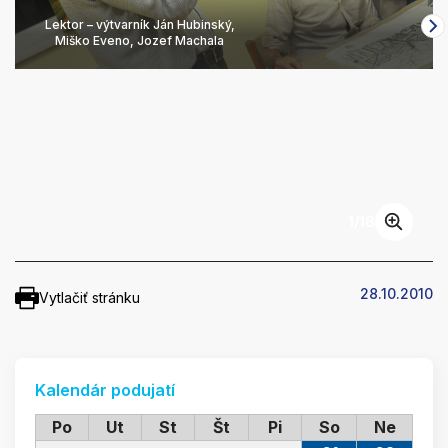
Lektor – výtvarník Ján Hubinský,
Miško Eveno, Jozef Machala
1
/
18
28.10.2010
Vytlačiť stránku
Kalendár podujatí
Po
Ut
St
Št
Pi
So
Ne