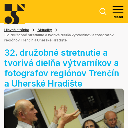
Menu
Hlavná stránka
Aktuality
32. družobné stretnutie a tvorivá dielňa výtvarníkov a fotografov
regiónov Trenčín a Uherské Hradište
32. družobné stretnutie a
tvorivá dielňa výtvarníkov a
fotografov regiónov Trenčín
a Uherské Hradište