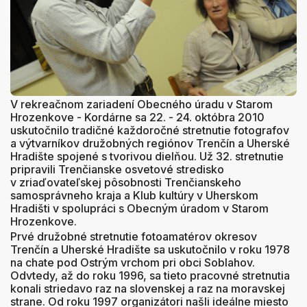
V rekreačnom zariadení Obecného úradu v Starom
Hrozenkove - Kordárne sa 22. - 24. októbra 2010
uskutočnilo tradičné každoročné stretnutie fotografov
a výtvarníkov družobných regiónov Trenčín a Uherské
Hradište spojené s tvorivou dielňou. Už 32. stretnutie
pripravili Trenčianske osvetové stredisko
v zriaďovateľskej pôsobnosti Trenčianskeho
samosprávneho kraja a Klub kultúry v Uherskom
Hradišti v spolupráci s Obecným úradom v Starom
Hrozenkove.
Prvé družobné stretnutie fotoamatérov okresov
Trenčín a Uherské Hradište sa uskutočnilo v roku 1978
na chate pod Ostrým vrchom pri obci Soblahov.
Odvtedy, až do roku 1996, sa tieto pracovné stretnutia
konali striedavo raz na slovenskej a raz na moravskej
strane. Od roku 1997 organizátori našli ideálne miesto