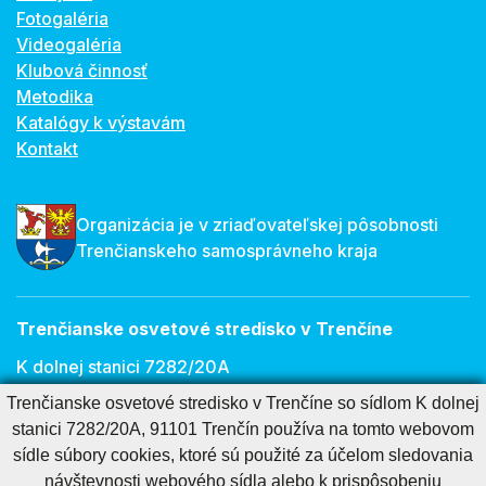
Fotogaléria
Videogaléria
Klubová činnosť
Metodika
Katalógy k výstavám
Kontakt
Organizácia je v zriaďovateľskej pôsobnosti
Trenčianskeho samosprávneho kraja
Trenčianske osvetové stredisko v Trenčíne
K dolnej stanici 7282/20A
Trenčianske osvetové stredisko v Trenčíne so sídlom K dolnej
911 01 Trenčín
stanici 7282/20A, 91101 Trenčín používa na tomto webovom
E-mail:
osveta@tnos.sk
sídle súbory cookies, ktoré sú použité za účelom sledovania
návštevnosti webového sídla alebo k prispôsobeniu