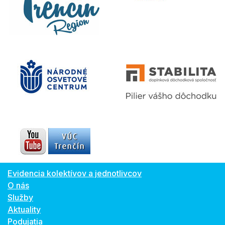
Evidencia kolektívov a jednotlivcov
O nás
Služby
Aktuality
Podujatia