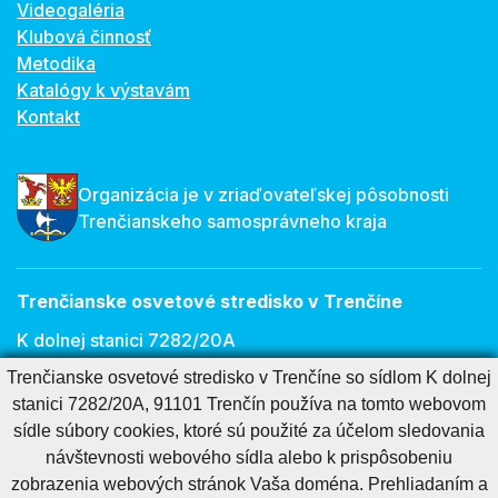
Videogaléria
Klubová činnosť
Metodika
Katalógy k výstavám
Kontakt
Organizácia je v zriaďovateľskej pôsobnosti
Trenčianskeho samosprávneho kraja
Trenčianske osvetové stredisko v Trenčíne
K dolnej stanici 7282/20A
Trenčianske osvetové stredisko v Trenčíne so sídlom K dolnej
911 01 Trenčín
stanici 7282/20A, 91101 Trenčín používa na tomto webovom
E-mail:
osveta@tnos.sk
sídle súbory cookies, ktoré sú použité za účelom sledovania
návštevnosti webového sídla alebo k prispôsobeniu
zobrazenia webových stránok Vaša doména. Prehliadaním a
Cookies nastavenie
Cookies - viac informácií
Vyhlásenie o prístupnosti