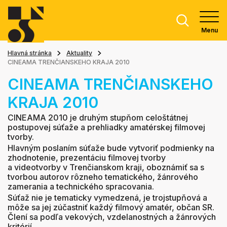
Menu
Hlavná stránka
Aktuality
CINEAMA TRENČIANSKEHO KRAJA 2010
CINEAMA TRENČIANSKEHO
KRAJA 2010
CINEAMA 2010 je druhým stupňom celoštátnej
postupovej súťaže a prehliadky amatérskej filmovej
tvorby.
Hlavným poslaním súťaže bude vytvoriť podmienky na
zhodnotenie, prezentáciu filmovej tvorby
a videotvorby v Trenčianskom kraji, oboznámiť sa s
tvorbou autorov rôzneho tematického, žánrového
zamerania a technického spracovania.
Súťaž nie je tematicky vymedzená, je trojstupňová a
môže sa jej zúčastniť každý filmový amatér, občan SR.
Člení sa podľa vekových, vzdelanostných a žánrových
kritérií.