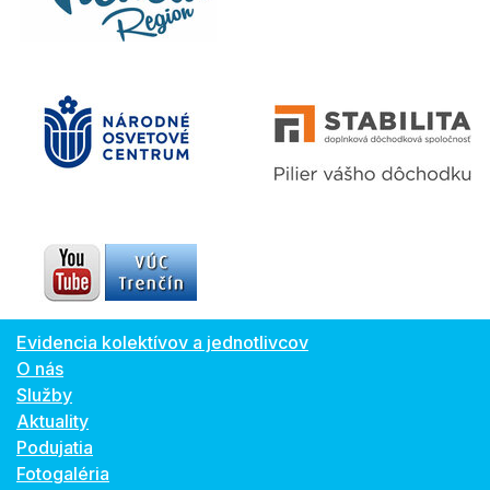
Evidencia kolektívov a jednotlivcov
O nás
Služby
Aktuality
Podujatia
Fotogaléria