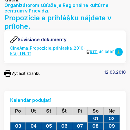
Organizátorom súťaže je Regionálne kultúrne
centrum v Prievidzi.
Propozície a prihlášku nájdete v
prílohe.
Súvisiace dokumenty
CineAma_Propozicie_prihlaska_2010-
RTF
, 40,68 kB
kraj_TN.rtf
12.03.2010
Vytlačiť stránku
Kalendár podujatí
Po
Ut
St
Št
Pi
So
Ne
01
02
03
04
05
06
07
08
09