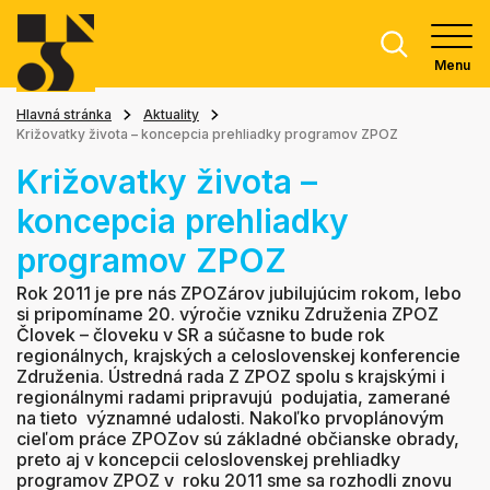
Menu
Hlavná stránka
Aktuality
Križovatky života – koncepcia prehliadky programov ZPOZ
Križovatky života –
koncepcia prehliadky
programov ZPOZ
Rok 2011 je pre nás ZPOZárov jubilujúcim rokom, lebo
si pripomíname 20. výročie vzniku Združenia ZPOZ
Človek – človeku v SR a súčasne to bude rok
regionálnych, krajských a celoslovenskej konferencie
Združenia. Ústredná rada Z ZPOZ spolu s krajskými i
regionálnymi radami pripravujú podujatia, zamerané
na tieto významné udalosti. Nakoľko prvoplánovým
cieľom práce ZPOZov sú základné občianske obrady,
preto aj v koncepcii celoslovenskej prehliadky
programov ZPOZ v roku 2011 sme sa rozhodli znovu