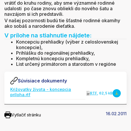
vrátiť do kruhu rodiny, aby sme významné rodinné
udalosti po čase znovu obliekli do nového šatu a
navzájom si ich predstavili.
V našej pozornosti budú tie šťastné rodinné okamihy
ako sobáš a narodenie dieťatka.
V prílohe na stiahnutie nájdete:
Koncepciu prehliadky (výber z celoslovenskej
koncepcie),
Prihlášku do regionálnej prehliadky,
Kompletnú koncepciu prehliadky,
List určený primátorom a starostom v regióne
Súvisiace dokumenty
Križovatky života - koncepcia
RTF
, 62,5 kB
príloha.rtf
16.02.2011
Vytlačiť stránku