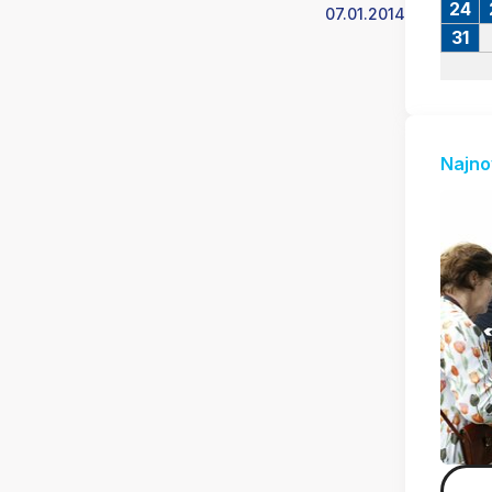
24
07.01.2014
31
Najno