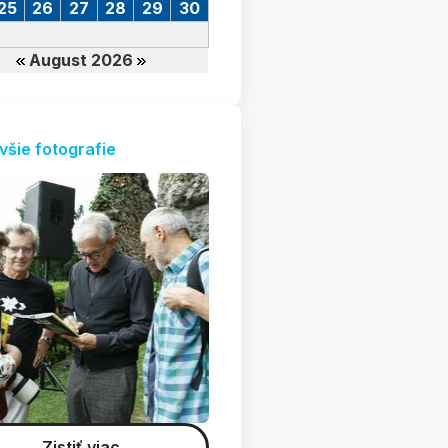
25
26
27
28
29
30
August 2026
všie fotografie
Zistiť viac