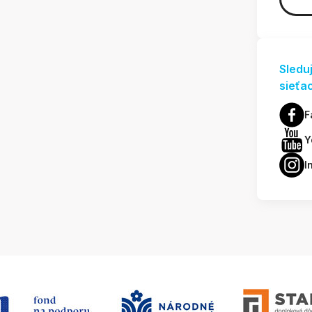
Sledu
sieťa
F
Y
I