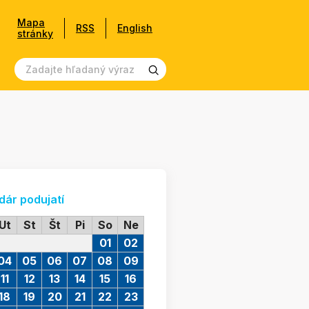
Mapa
RSS
English
stránky
dár podujatí
Ut
St
Št
Pi
So
Ne
01
02
04
05
06
07
08
09
11
12
13
14
15
16
18
19
20
21
22
23