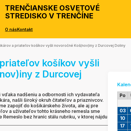
TRENČIANSKE OSVETOVÉ
STREDISKO V TRENČÍNE
O nás
Kontakt
ikárov a priateľov košíkov vyšli novoročné Koš(nov)iny z Durcovej Doliny
priateľov košíkov vyšli
nov)iny z Durcovej
Kalen
i vďaka nadšeniu a odbornosti ich vydavateľa
Po
ára, našli široký okruh čitateľov a priaznivcov.
vne zapojiť do košikárskeho života, ale aj pre
03
ľov a užívateľov tohto krásneho remesla sme
 Remeslo bez hraníc stálu rubriku, v ktorej nájdu
10
17