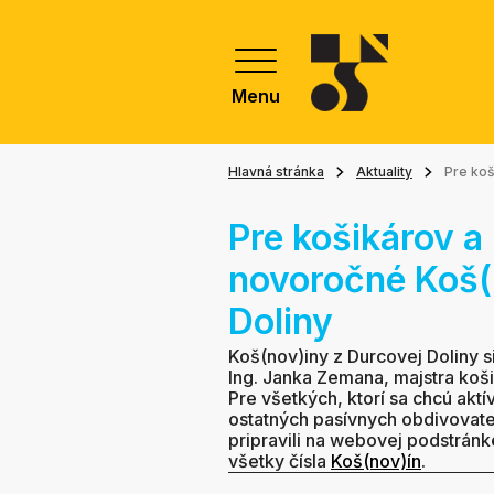
Menu
Hlavná stránka
Aktuality
Pre koš
Pre košikárov a 
novoročné Koš(
Doliny
Koš(nov)iny z Durcovej Doliny s
Ing. Janka Zemana, majstra košik
Pre všetkých, ktorí sa chcú aktí
ostatných pasívnych obdivovate
pripravili na webovej podstránke
všetky čísla
Koš(nov)ín
.