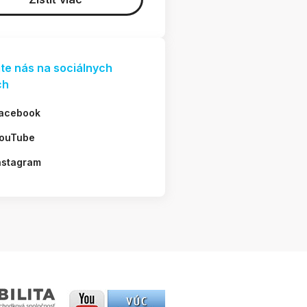
jte nás na sociálnych
ch
acebook
ouTube
nstagram