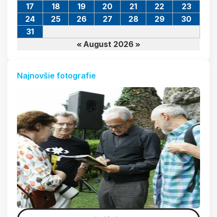
17
18
19
20
21
22
23
24
25
26
27
28
29
30
31
August 2026
Najnovšie fotografie