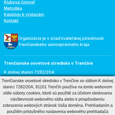
Klubová činnosť
Metodika
Katalógy k výstavám
Kontakt
Organizácia je v zriaďovateľskej pôsobnosti
Trenčianskeho samosprávneho kraja
Trenčianske osvetové stredisko v Trenčíne
K dolnej stanici 7282/20A
911 01 Trenčín
Trenčianske osvetové stredisko v Trenčíne so sídlom K dolnej
stanici 7282/20A, 91101 Trenčín používa na tomto webovom
E-mail:
osveta@tnos.sk
sídle súbory cookies, ktoré sú použité za účelom sledovania
návštevnosti webového sídla alebo k prispôsobeniu
zobrazenia webových stránok Vaša doména. Prehliadaním a
Cookies nastavenie
Cookies - viac informácií
Vyhlásenie o prístupnosti
použitím príslušného nastavenia webového prehliadača
Technický prevádzkovateľ
Správca obsahu