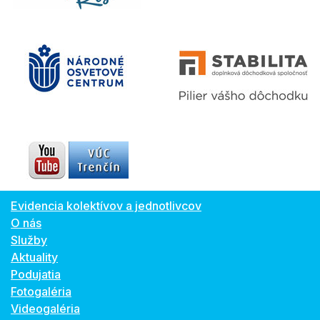
Evidencia kolektívov a jednotlivcov
O nás
Služby
Aktuality
Podujatia
Fotogaléria
Videogaléria