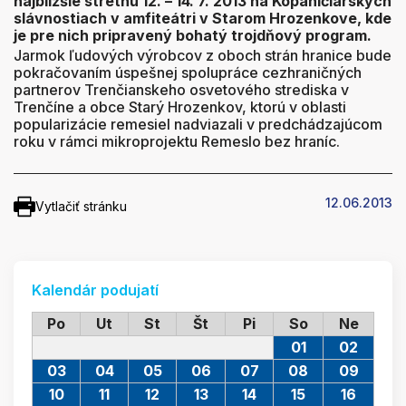
najbližšie stretnú 12. – 14. 7. 2013 na Kopaničiarskych
slávnostiach v amfiteátri v Starom Hrozenkove, kde
je pre nich pripravený bohatý trojdňový program.
Jarmok ľudových výrobcov z oboch strán hranice bude
pokračovaním úspešnej spolupráce cezhraničných
partnerov Trenčianskeho osvetového strediska v
Trenčíne a obce Starý Hrozenkov, ktorú v oblasti
popularizácie remesiel nadviazali v predchádzajúcom
roku v rámci mikroprojektu Remeslo bez hraníc.
12.06.2013
Vytlačiť stránku
Kalendár podujatí
Po
Ut
St
Št
Pi
So
Ne
01
02
03
04
05
06
07
08
09
10
11
12
13
14
15
16