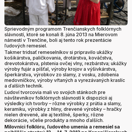
Sprievodným programom Trenčianskych folklórnych
slávností, ktoré se konali 8. júna 2013 na Mierovom
námestí v Trenčíne, boli aj tento rok prezentácie
ľudových remesiel.
Takmer tridsať remeselníkov si pripravilo ukážky
košikárstva, paličkovania, drotárstva, kováčstva,
drevotokárstva, plstenia ovčej vlny, rezbárstva; ukážky
výroby fujár a píšťal, výroby krojov a výšivkárstva,
šperkárstva, výrobkov zo slamy, z vosku, zdobenia
medovníčkov, výroby vŕtaných a vyrezávaných kraslíc
a ďalších techník.
Ľudoví tvorcovia mali vo svojich stánkoch pre
návštevníkov folklórnych slávností k dispozícii aj
výsledky ich tvorby – rôzne výrobky z prútia a slamy,
keramiku, výrobky z hliny, drevené výrobky – hračky
nielen drevené, ale aj textilné, šperky, rôzne
dekorácie, včelie produkty a mnoho ďalších.
Milovníci folklóru, ľudového umenia a remesiel sa