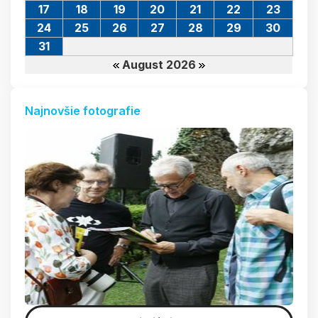
17
18
19
20
21
22
23
24
25
26
27
28
29
30
31
August 2026
Najnovšie fotografie