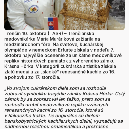
Trenčín 10. októbra (TASR) – Trenčianska
medovnikárka Mária Muráriková zažiarila na
medzinárodnom fóre. Na svetovej kuchárskej
olympiáde v nemeckom Erfurte získala v nedeľu 7.
októbra najvyššie ocenenie za unikátne medovníkové
repliky historických pamiatok z vyhoreného zámku
Krásna Hôrka. V kategórii cukrárska artistika získala
zlatú medailu za „sladké“ renesančné kachle zo 16.
a pohovku zo 17. storočia.
„Vo svojom cukrárskom diele som sa rozhodla
zobraziť symboliku tragédie zámku Krásna Hôrka. Celý
zámok by sa zobrazoval len ťažko, preto som sa
rozhodla urobiť medovníkovú repliku vzácnych
renesančných kachlí zo 16. storočia, ktoré sú
v Rákocziho trakte. Tie originálne sú dielom
banskobystrických kachliarskych dielní, vyznačujú sa
nádhernou reliéfnou ornamentikou a prekrásne