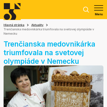
Menu
Hlavná stránka
Aktuality
Trenčianska medovnikárka triumfovala na svetovej olympiáde v
Nemecku
Trenčianska medovnikárka
triumfovala na svetovej
olympiáde v Nemecku