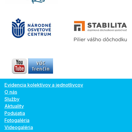
Evidencia kolektívov a jednotlivcov
O nás
Služby
Aktuality
Podujatia
Fotogaléria
Videogaléria