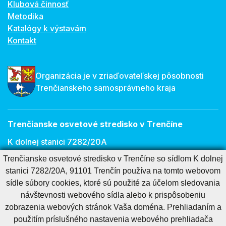
Klubová činnosť
Metodika
Katalógy k výstavám
Kontakt
Organizácia je v zriaďovateľskej pôsobnosti
Trenčianskeho samosprávneho kraja
Trenčianske osvetové stredisko v Trenčíne
K dolnej stanici 7282/20A
Trenčianske osvetové stredisko v Trenčíne so sídlom K dolnej
911 01 Trenčín
stanici 7282/20A, 91101 Trenčín používa na tomto webovom
E-mail:
osveta@tnos.sk
sídle súbory cookies, ktoré sú použité za účelom sledovania
návštevnosti webového sídla alebo k prispôsobeniu
zobrazenia webových stránok Vaša doména. Prehliadaním a
Cookies nastavenie
Cookies - viac informácií
Vyhlásenie o prístupnosti
použitím príslušného nastavenia webového prehliadača
Technický prevádzkovateľ
Správca obsahu