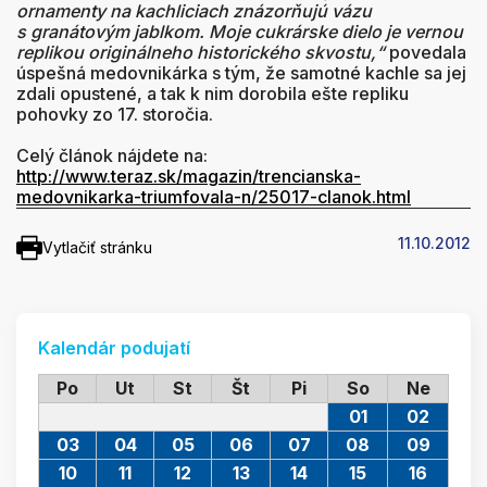
ornamenty na kachliciach znázorňujú vázu
s granátovým jablkom. Moje cukrárske dielo je vernou
replikou originálneho historického skvostu,“
povedala
úspešná medovnikárka s tým, že samotné kachle sa jej
zdali opustené, a tak k nim dorobila ešte repliku
pohovky zo 17. storočia.
Celý článok nájdete na:
http://www.teraz.sk/magazin/trencianska-
medovnikarka-triumfovala-n/25017-clanok.html
11.10.2012
Vytlačiť stránku
Kalendár podujatí
Po
Ut
St
Št
Pi
So
Ne
01
02
03
04
05
06
07
08
09
10
11
12
13
14
15
16