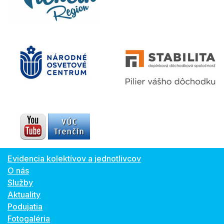
Evidencia kolektívov a jednotlivcov
O nás
Služby
Aktuality
Podujatia
Fotogaléria