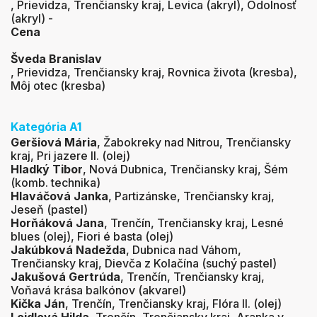
, Prievidza, Trenčiansky kraj, Levica (akryl), Odolnosť
(akryl) -
Cena
Šveda Branislav
, Prievidza, Trenčiansky kraj, Rovnica života (kresba),
Môj otec (kresba)
Kategória A1
Geršiová Mária
, Žabokreky nad Nitrou, Trenčiansky
kraj, Pri jazere II. (olej)
Hladký Tibor
, Nová Dubnica, Trenčiansky kraj, Šém
(komb. technika)
Hlaváčová Janka
, Partizánske, Trenčiansky kraj,
Jeseň (pastel)
Horňáková Jana
, Trenčín, Trenčiansky kraj, Lesné
blues (olej), Fiori é basta (olej)
Jakúbková Nadežda
, Dubnica nad Váhom,
Trenčiansky kraj, Dievča z Kolačína (suchý pastel)
Jakušová Gertrúda
, Trenčín, Trenčiansky kraj,
Voňavá krása balkónov (akvarel)
Kička Ján
, Trenčín, Trenčiansky kraj, Flóra II. (olej)