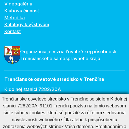
Videogaléria
Klubová činnosť
Metodika
Katalógy k výstavám
Kontakt
Organizácia je v zriaďovateľskej pôsobnosti
Trenčianskeho samosprávneho kraja
Trenčianske osvetové stredisko v Trenčíne
K dolnej stanici 7282/20A
Trenčianske osvetové stredisko v Trenčíne so sídlom K dolnej
911 01 Trenčín
stanici 7282/20A, 91101 Trenčín používa na tomto webovom
E-mail:
osveta@tnos.sk
sídle súbory cookies, ktoré sú použité za účelom sledovania
návštevnosti webového sídla alebo k prispôsobeniu
zobrazenia webových stránok Vaša doména. Prehliadaním a
Cookies nastavenie
Cookies - viac informácií
Vyhlásenie o prístupnosti