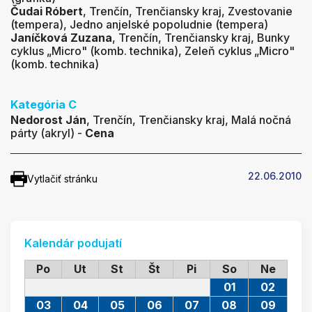
Čudai Róbert
, Trenčín, Trenčiansky kraj, Zvestovanie
(tempera), Jedno anjelské popoludnie (tempera)
Janíčková Zuzana
, Trenčín, Trenčiansky kraj, Bunky
cyklus „Micro" (komb. technika), Zeleň cyklus „Micro"
(komb. technika)
Kategória C
Nedorost Ján
, Trenčín, Trenčiansky kraj, Malá nočná
párty (akryl) -
Cena
22.06.2010
Vytlačiť stránku
Kalendár podujatí
Po
Ut
St
Št
Pi
So
Ne
01
02
03
04
05
06
07
08
09