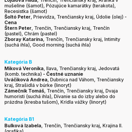
Lojdlová Hilda
, Trenčín, Trenčiansky kraj, Aranka v
mušelíne (šamot), Pózujúce kamarátky (terakota),
Recesistka (šamot)
Šoltó Peter
, Prievidza, Trenčiansky kraj, Údolie (olej) -
Cena
Štern Peter
, Trenčín, Trenčiansky kraj, Trenčín
(pastel), Chrám (pastel)
Zboray Katarína
, Trenčín, Trenčiansky kraj, Intimity
(suchá ihla), Good morning (suchá ihla)
Kategória B
Miková Veronika
, Ilava, Trenčiansky kraj, Jedovatá
(komb. technika)
- Čestné uznanie
Uváčiková Andrea
, Dubnica nad Váhom, Trenčiansky
kraj, Strašidlá v búrke (linoryt)
Zámečník Tomáš
, Trenčín, Trenčiansky kraj, Dvaja
humoristi (suchá ihla), Dívanie sa do izby alebo do
prázdna (kresba tušom), Krídla vážky (linoryt)
Kategória B1
Bulková Izabela
, Trenčín, Trenčiansky kraj, Krajina II.
(grafika)