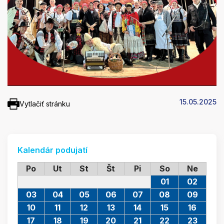
15.05.2025
Vytlačiť stránku
Kalendár podujatí
Po
Ut
St
Št
Pi
So
Ne
01
02
03
04
05
06
07
08
09
10
11
12
13
14
15
16
17
18
19
20
21
22
23