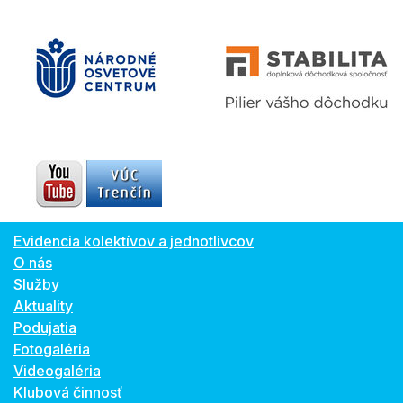
Evidencia kolektívov a jednotlivcov
O nás
Služby
Aktuality
Podujatia
Fotogaléria
Videogaléria
Klubová činnosť