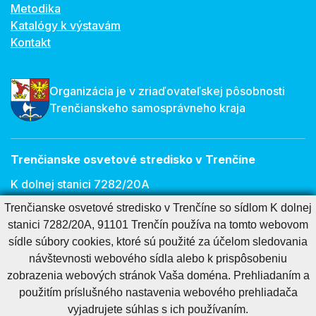
Metodika
Katalógy k výstavám
Kontakt
Organizácia je v zriaďovateľskej pôsobnosti
Trenčianskeho samosprávneho kraja
Trenčianske osvetové stredisko v Trenčíne
K dolnej stanici 7282/20A
911 01 Trenčín
Trenčianske osvetové stredisko v Trenčíne so sídlom K dolnej
stanici 7282/20A, 91101 Trenčín používa na tomto webovom
E-mail:
osveta@tnos.sk
sídle súbory cookies, ktoré sú použité za účelom sledovania
návštevnosti webového sídla alebo k prispôsobeniu
zobrazenia webových stránok Vaša doména. Prehliadaním a
Cookies nastavenie
Cookies - viac informácií
Vyhlásenie o prístupnosti
použitím príslušného nastavenia webového prehliadača
Technický prevádzkovateľ
Správca obsahu
vyjadrujete súhlas s ich používaním.