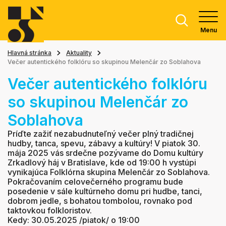
Menu
Hlavná stránka
Aktuality
Večer autentického folklóru so skupinou Melenčár zo Soblahova
Večer autentického folklóru
so skupinou Melenčár zo
Soblahova
Príďte zažiť nezabudnuteľný večer plný tradičnej
hudby, tanca, spevu, zábavy a kultúry! V piatok 30.
mája 2025 vás srdečne pozývame do Domu kultúry
Zrkadlový háj v Bratislave, kde od 19:00 h vystúpi
vynikajúca Folklórna skupina Melenčár zo Soblahova.
Pokračovaním celovečerného programu bude
posedenie v sále kultúrneho domu pri hudbe, tanci,
dobrom jedle, s bohatou tombolou, rovnako pod
taktovkou folkloristov.
Kedy: 30.05.2025 /piatok/ o 19:00