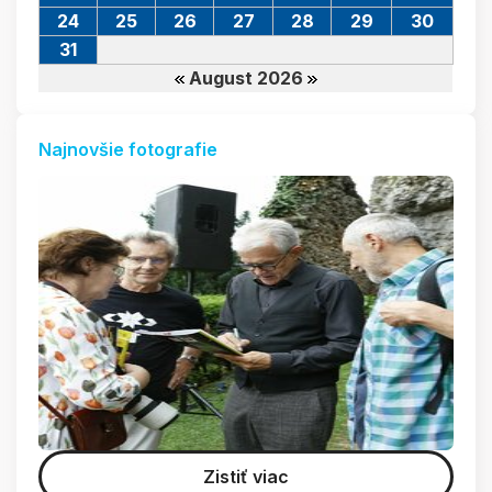
24
25
26
27
28
29
30
31
August 2026
Najnovšie fotografie
Zistiť viac