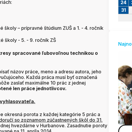
riách:
24
31
 školy – prípravné štúdium ZUŠ a 1. - 4. ročník
 školy - 5. - 9. ročník ZŠ
Najno
kresy spracované ľubovoľnou technikou o
písať názov práce, meno a adresu autora, jeho
vyučujúceho. Každá práca musí byť označená
môže zaslať maximálne 10 prác z jednej
tené len práce jednotlivcov.
vyhlasovateľa.
e okresná porota z každej kategórie 5 prác a
doručí so zoznamom zúčastnených škôl do 31.
ednej hvezdárne v Hurbanove. Zasadnutie poroty
vané na 11. apríla 2014.