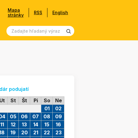
Mapa
RSS
English
stránky
dár podujatí
Ut
St
Št
Pi
So
Ne
01
02
04
05
06
07
08
09
11
12
13
14
15
16
18
19
20
21
22
23