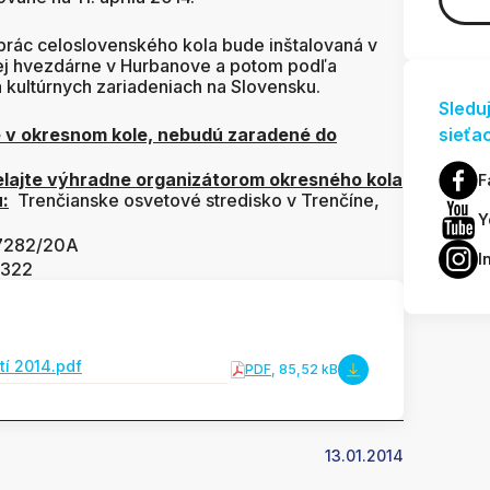
prác celoslovenského kola bude inštalovaná v
nej hvezdárne v Hurbanove a potom podľa
 kultúrnych zariadeniach na Slovensku.
Sledu
é v okresnom kole, nebudú zaradené do
sieťa
ielajte výhradne organizátorom okresného kola
F
:
Trenčianske osvetové stredisko v Trenčíne,
Y
82/20A
I
322
tí 2014.pdf
PDF
, 85,52 kB
13.01.2014