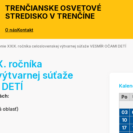
TRENČIANSKE OSVETOVÉ
STREDISKO V TRENČÍNE
O nás
Kontakt
nie XXIX. ročníka celoslovenskej výtvarnej súťaže VESMÍR OČAMI DETÍ
. ročníka
výtvarnej súťaže
 DETÍ
Kalen
ách:
Po
á oblasť)
03
10
17