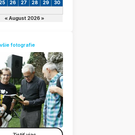
25
26
27
28
29
30
August 2026
všie fotografie
Zistiť viac