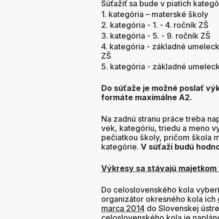
Súťažiť sa bude v piatich kategó
1. kategória – materské školy
2. kategória - 1. - 4. ročník ZŠ
3. kategória - 5. - 9. ročník ZŠ
4. kategória - základné umelecké
ZŠ
5. kategória - základné umelecké
Do súťaže je možné poslať vý
formáte maximálne A2.
Na zadnú stranu práce treba na
vek, kategóriu, triedu a meno 
pečiatkou školy, pričom škola 
kategórie.
V súťaži budú hodno
Výkresy sa stávajú majetkom 
Do celoslovenského kola vyberi
organizátor okresného kola ich
marca 2014
do Slovenskej ústr
celoslovenského kola je napláno