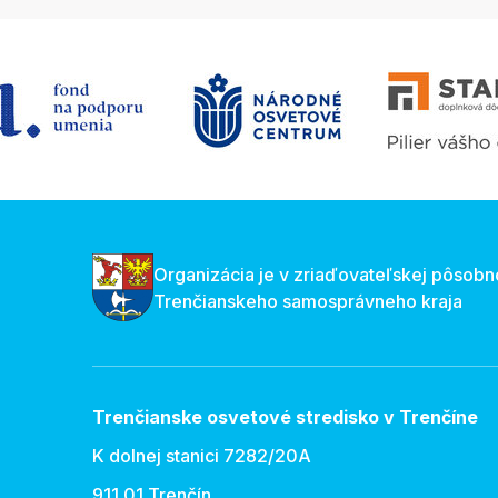
Organizácia je v zriaďovateľskej pôsobn
Trenčianskeho samosprávneho kraja
Trenčianske osvetové stredisko v Trenčíne
K dolnej stanici 7282/20A
911 01 Trenčín