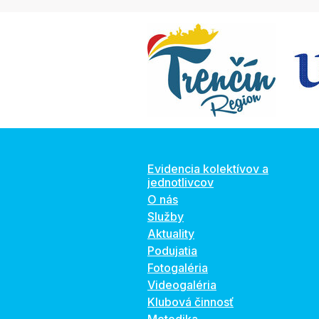
Evidencia kolektívov a
jednotlivcov
O nás
Služby
Aktuality
Podujatia
Fotogaléria
Videogaléria
Klubová činnosť