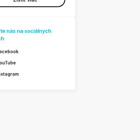
jte nás na sociálnych
ch
acebook
ouTube
nstagram