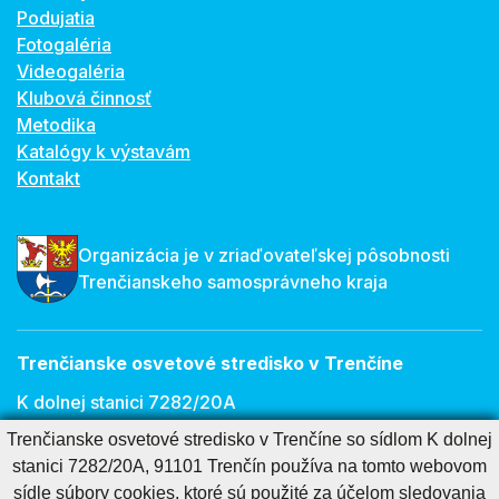
Podujatia
Fotogaléria
Videogaléria
Klubová činnosť
Metodika
Katalógy k výstavám
Kontakt
Organizácia je v zriaďovateľskej pôsobnosti
Trenčianskeho samosprávneho kraja
Trenčianske osvetové stredisko v Trenčíne
K dolnej stanici 7282/20A
911 01 Trenčín
Trenčianske osvetové stredisko v Trenčíne so sídlom K dolnej
stanici 7282/20A, 91101 Trenčín používa na tomto webovom
E-mail:
osveta@tnos.sk
sídle súbory cookies, ktoré sú použité za účelom sledovania