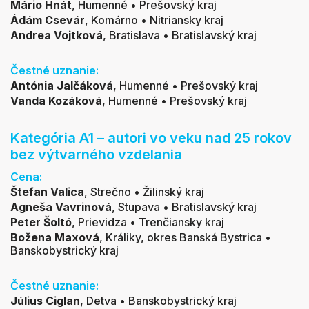
Mário Hnát
,
Humenné • Prešovský kraj
Ádám Csevár
,
Komárno • Nitriansky kraj
Andrea Vojtková
, Bratislava • Bratislavský kraj
Čestné uznanie:
Antónia Jalčáková
, Humenné • Prešovský kraj
Vanda Kozáková
,
Humenné • Prešovský kraj
Kategória A1 – autori vo veku nad 25 rokov
bez výtvarného vzdelania
Cena:
Štefan Valica
,
Strečno • Žilinský kraj
Agneša Vavrinová
,
Stupava • Bratislavský kraj
Peter Šoltó
, Prievidza • Trenčiansky kraj
Božena Maxová
,
Králiky, okres Banská Bystrica •
Banskobystrický kraj
Čestné uznanie:
Július Ciglan
, Detva • Banskobystrický kraj