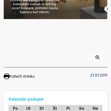
Výstavu diel kategórie C – Insita v
Dubnickom kaštieli otvoril Ing.
Jozef Gašparík, primátor mesta
Dubnica nad Váhom.
1
/
40
21.07.2011
Vytlačiť stránku
Kalendár podujatí
Po
Ut
St
Št
Pi
So
Ne