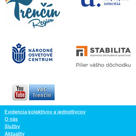
Evidencia kolektívov a jednotlivcov
O nás
Služby
Aktuality