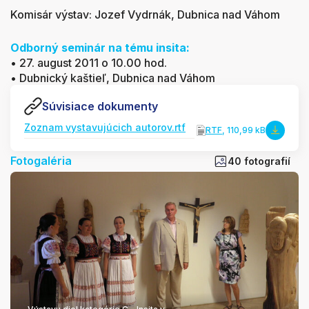
Komisár výstav: Jozef Vydrnák, Dubnica nad Váhom
Odborný seminár na tému insita:
• 27. august 2011 o 10.00 hod.
• Dubnický kaštieľ, Dubnica nad Váhom
Súvisiace dokumenty
Zoznam vystavujúcich autorov.rtf
RTF
, 110,99 kB
Fotogaléria
40 fotografií