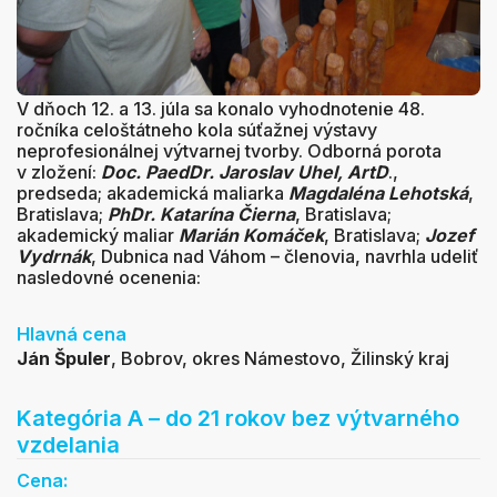
V dňoch 12. a 13. júla sa konalo vyhodnotenie 48.
ročníka celoštátneho kola súťažnej výstavy
neprofesionálnej výtvarnej tvorby. Odborná porota
v zložení:
Doc. PaedDr. Jaroslav Uhel, ArtD
.,
predseda; akademická maliarka
Magdaléna Lehotská
,
Bratislava;
PhDr. Katarína Čierna
, Bratislava;
akademický maliar
Marián Komáček
, Bratislava;
Jozef
Vydrnák
, Dubnica nad Váhom – členovia, navrhla udeliť
nasledovné ocenenia:
Hlavná cena
Ján Špuler
,
Bobrov, okres Námestovo, Žilinský kraj
Kategória A – do 21 rokov bez výtvarného
vzdelania
Cena: