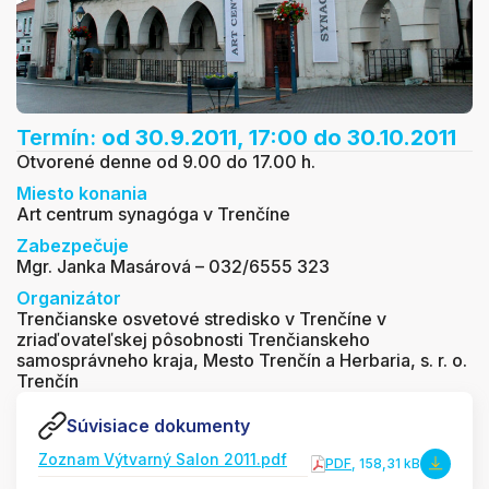
Termín:
od 30.9.2011, 17:00
do 30.10.2011
Otvorené denne od 9.00 do 17.00 h.
Miesto konania
Art centrum synagóga v Trenčíne
Zabezpečuje
Mgr. Janka Masárová – 032/6555 323
Organizátor
Trenčianske osvetové stredisko v Trenčíne v
zriaďovateľskej pôsobnosti Trenčianskeho
samosprávneho kraja, Mesto Trenčín a Herbaria, s. r. o.
Trenčín
Súvisiace dokumenty
Zoznam Výtvarný Salon 2011.pdf
PDF
, 158,31 kB