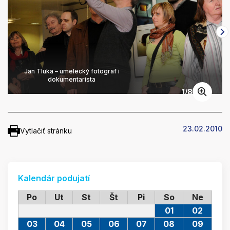
Jan Tluka – umelecký fotograf i
dokumentarista
1
/
8
23.02.2010
Vytlačiť stránku
Kalendár podujatí
Po
Ut
St
Št
Pi
So
Ne
01
02
03
04
05
06
07
08
09