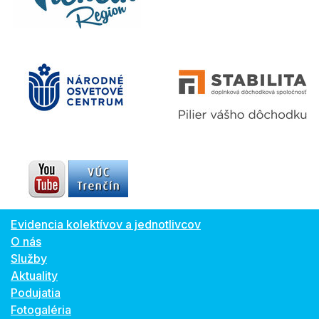
Evidencia kolektívov a jednotlivcov
O nás
Služby
Aktuality
Podujatia
Fotogaléria