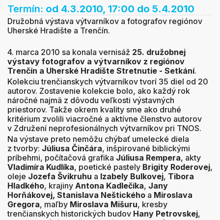
Termín:
od 4.3.2010, 17:00
do 5.4.2010
Družobná výstava výtvarníkov a fotografov regiónov
Uherské Hradište a Trenčín.
4. marca 2010 sa konala vernisáž
25. družobnej
výstavy fotografov a výtvarníkov z regiónov
Trenčín a Uherské Hradište Stretnutie - Setkání
.
Kolekciu trenčianskych výtvarníkov tvorí 35 diel od 20
autorov. Zostavenie kolekcie bolo, ako každý rok
náročné najmä z dôvodu veľkosti výstavných
priestorov. Takže okrem kvality sme ako druhé
kritérium zvolili viacročné a aktívne členstvo autorov
v Združení neprofesionálnych výtvarníkov pri TNOS.
Na výstave preto nemôžu chýbať umelecké diela
z tvorby:
Júliusa Činčára
, inšpirované biblickými
príbehmi, počítačová grafika
Júliusa Rempera
, akty
Vladimíra Kudlíka
, poetické pastely
Brigity Roderovej
,
oleje
Jozefa Švikruhu
a
Izabely Bulkovej
,
Tibora
Hladkého
, krajiny
Antona Kadlečíka
,
Jany
Horňákovej, Stanislava Neštického
a
Miroslava
Gregora
, maľby
Miroslava Mišuru
, kresby
trenčianskych historických budov
Hany Petrovskej
,