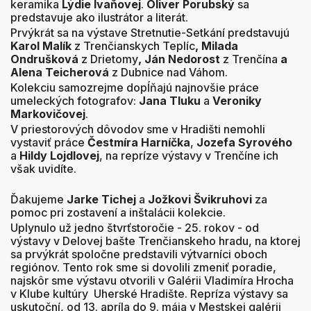
keramika
Lýdie Ivaňovej
.
Oliver Porubský
sa
predstavuje ako ilustrátor a literát.
Prvýkrát sa na výstave Stretnutie-Setkání predstavujú
Karol Malík
z Trenčianskych Teplíc
, Milada
Ondrušková
z Drietomy
, Ján Nedorost
z Trenčína
a
Alena Teicherová
z Dubnice nad Váhom.
Kolekciu samozrejme dopĺňajú najnovšie práce
umeleckých fotografov:
Jana Tluku
a
Veroniky
Markovičovej
.
V priestorových dôvodov sme v Hradišti nemohli
vystaviť práce
Čestmíra Harníčka
,
Jozefa Syrového
a
Hildy Lojdlovej
, na repríze výstavy v Trenčíne ich
však uvidíte.
Ďakujeme
Jarke Tichej
a
Jožkovi Švikruhovi
za
pomoc pri zostavení a inštalácii kolekcie.
Uplynulo už jedno štvrťstoročie - 25. rokov - od
výstavy v Delovej bašte Trenčianskeho hradu, na ktorej
sa prvýkrát spoločne predstavili výtvarníci oboch
regiónov. Tento rok sme si dovolili zmeniť poradie,
najskôr sme výstavu otvorili v Galérii Vladimíra Hrocha
v Klube kultúry Uherské Hradište. Repríza výstavy sa
uskutoční, od 13. apríla do 9. mája v Mestskej galérii