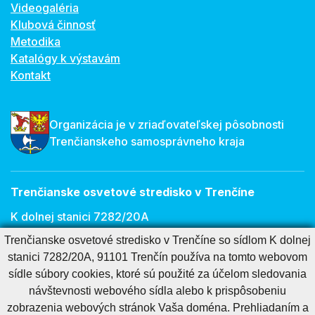
Videogaléria
Klubová činnosť
Metodika
Katalógy k výstavám
Kontakt
Organizácia je v zriaďovateľskej pôsobnosti
Trenčianskeho samosprávneho kraja
Trenčianske osvetové stredisko v Trenčíne
K dolnej stanici 7282/20A
Trenčianske osvetové stredisko v Trenčíne so sídlom K dolnej
911 01 Trenčín
stanici 7282/20A, 91101 Trenčín používa na tomto webovom
E-mail:
osveta@tnos.sk
sídle súbory cookies, ktoré sú použité za účelom sledovania
návštevnosti webového sídla alebo k prispôsobeniu
zobrazenia webových stránok Vaša doména. Prehliadaním a
Cookies nastavenie
Cookies - viac informácií
Vyhlásenie o prístupnosti