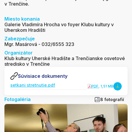
v Trenčíne.
Miesto konania
Galerie Vladimíra Hrocha vo foyer Klubu kultury v
Uherskom Hradišti
Zabezpečuje
Mgr. Masárová - 032/6555 323
Organizátor
Klub kultury Uherské Hradište a Trenčianske osvetové
stredisko v Trenčíne
Súvisiace dokumenty
setkani stretnutie.pdf
PDF
, 1,51 MB
Fotogaléria
8 fotografií