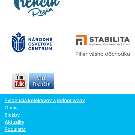
Evidencia kolektívov a jednotlivcov
O nás
Služby
Aktuality
Podujatia