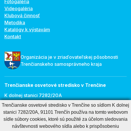
Fotogaléria
Videogaléria
Klubová činnosť
Metodika
Katalógy k výstavám
Kontakt
Organizácia je v zriaďovateľskej pôsobnosti
Trenčianskeho samosprávneho kraja
Trenčianske osvetové stredisko v Trenčíne
K dolnej stanici 7282/20A
Trenčianske osvetové stredisko v Trenčíne so sídlom K dolnej
911 01 Trenčín
stanici 7282/20A, 91101 Trenčín používa na tomto webovom
E-mail:
osveta@tnos.sk
sídle súbory cookies, ktoré sú použité za účelom sledovania
návštevnosti webového sídla alebo k prispôsobeniu