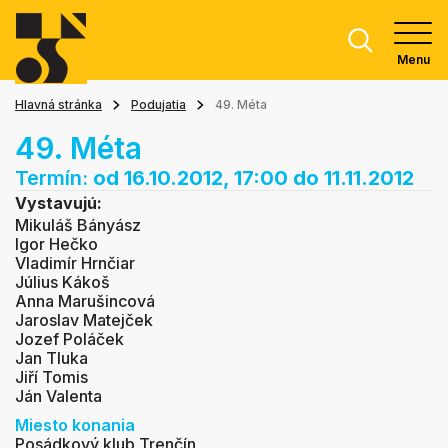
Menu
Hlavná stránka
Podujatia
49. Méta
49. Méta
Termín:
od 16.10.2012, 17:00
do 11.11.2012
Vystavujú:
Mikuláš Bányász
Igor Hečko
Vladimír Hrnčiar
Július Kákoš
Anna Marušincová
Jaroslav Matejček
Jozef Poláček
Jan Tluka
Jiří Tomis
Ján Valenta
Miesto konania
Posádkový klub Trenčín