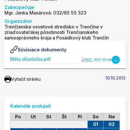
Zabezpečuje
Mgr. Janka Masárová: 032/65 55 323
Organizátor
Trenčianske osvetové stredisko v Trenčíne v
zriaďovateľskej pôsobnosti Trenčianskeho
samosprávneho kraja a Posádkový klub Trenčín
Súvisiace dokumenty
Méta skladačka.pdf
PDF
, 607,35 kB
10.10.2012
Vytlačiť stránku
Kalendár podujatí
Po
Ut
St
Št
Pi
So
Ne
01
02