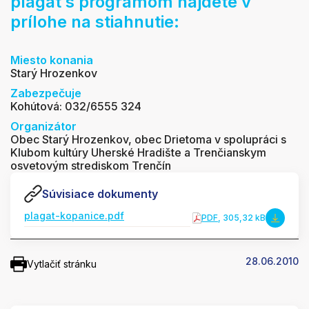
plagát s programom nájdete v
prílohe na stiahnutie:
Miesto konania
Starý Hrozenkov
Zabezpečuje
Kohútová: 032/6555 324
Organizátor
Obec Starý Hrozenkov, obec Drietoma v spolupráci s
Klubom kultúry Uherské Hradište a Trenčianskym
osvetovým strediskom Trenčín
Súvisiace dokumenty
plagat-kopanice.pdf
PDF
, 305,32 kB
28.06.2010
Vytlačiť stránku