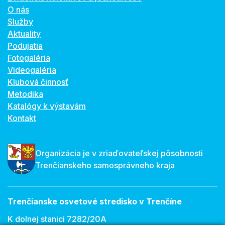
O nás
Služby
Aktuality
Podujatia
Fotogaléria
Videogaléria
Klubová činnosť
Metodika
Katalógy k výstavám
Kontakt
Organizácia je v zriaďovateľskej pôsobnosti
Trenčianskeho samosprávneho kraja
Trenčianske osvetové stredisko v Trenčíne
K dolnej stanici 7282/20A