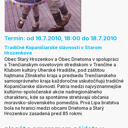
Termín:
od 16.7.2010, 18:00
do 18.7.2010
Tradičné Kopaničiarske slávnosti v Starom
Hrozenkove
Obec Starý Hrozenkov a Obec Drietoma v spolupráci
s Trenčianskym osvetovým strediskom v Trenčíne a
Klubom kultúry Uherské Hradište, pod záštitou
hajtmana Zlínskeho kraja a predsedu Trenčianskeho
samosprávneho kraja každoročne uskutočňujú tradičné
Kopaničiarske slávnosti. Patria medzi najvýznamnejšie
kultúrno-spoločenské akcie nadregionálneho
charakteru, kde sa spontánne stretávajú občania
moravsko-slovenského pomedzia. Prvá Lipa bratstva
bola na hranici medzi obcami Drietoma a Starý
Hrozenkov zasadená pred 85 rokmi.