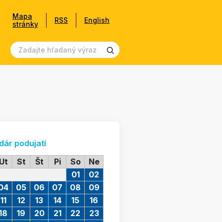
Mapa
RSS
English
stránky
dár podujatí
Ut
St
Št
Pi
So
Ne
01
02
04
05
06
07
08
09
11
12
13
14
15
16
18
19
20
21
22
23