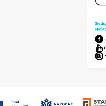
Sledu
sieťa
F
Y
I