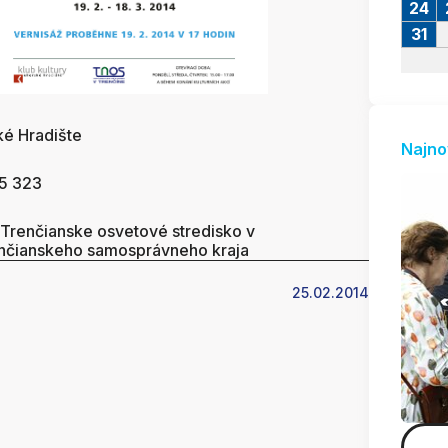
24
31
ké Hradište
Najno
55 323
 Trenčianske osvetové stredisko v
enčianskeho samosprávneho kraja
25.02.2014