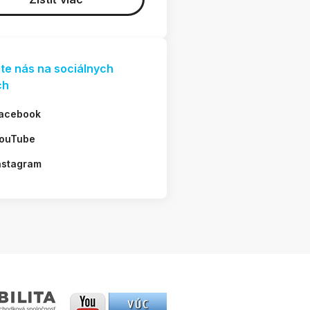
jte nás na sociálnych
ch
acebook
ouTube
nstagram