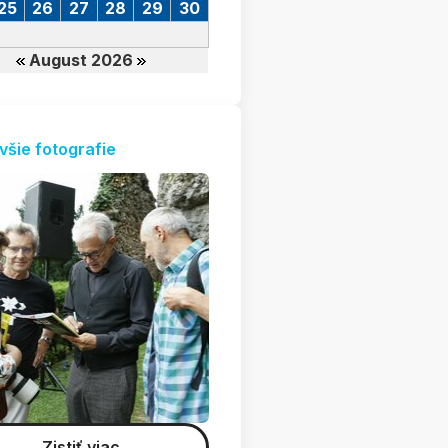
25
26
27
28
29
30
August 2026
všie fotografie
Zistiť viac