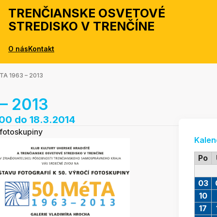
TRENČIANSKE OSVETOVÉ
STREDISKO V TRENČÍNE
O nás
Kontakt
TA 1963 – 2013
– 2013
:00
do 18.3.2014
 fotoskupiny
Kalen
Po
03
10
17