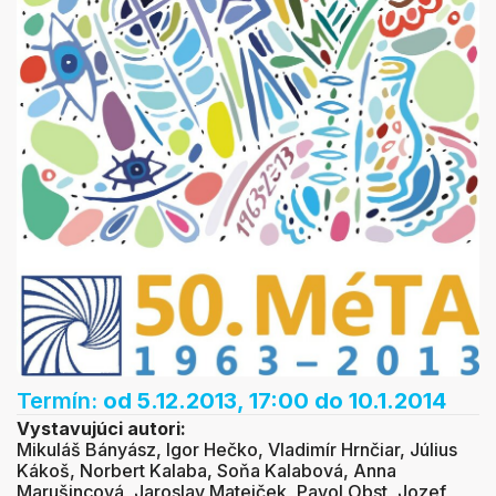
Termín:
od 5.12.2013, 17:00
do 10.1.2014
Vystavujúci autori:
Mikuláš Bányász, Igor Hečko, Vladimír Hrnčiar, Július
Kákoš, Norbert Kalaba, Soňa Kalabová, Anna
Marušincová, Jaroslav Matejček, Pavol Obst, Jozef