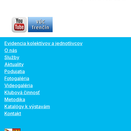
Evidencia kolektívov a jednotlivcov
O nás
Služby
Aktuality
Podujatia
Fotogaléria
Videogaléria
Klubová činnosť
Metodika
Katalógy k výstavám
Kontakt