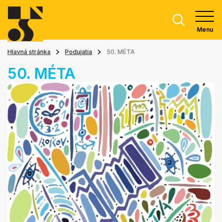
Menu
Hlavná stránka
Podujatia
50. MÉTA
50. MÉTA