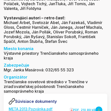
Poláček, Vojtech Tichý, JanTluka, Jiří Tomis, Ján
Valenta, Jiří Foldyna
Vystavujúci autori – retro časť:
Michael Arbet, Svetozár Abel, Ján Fazekaš, Vladimír
Gloss, Čestmír Harníček, Ján Janega, Josef Machala,
Jozef Mozola, Ján Pollák, Oliver Porubský, Roman
Porubský, Ján Ryšavý, Stanislav Sokolt, František
Spáčil, Anton Štubňa, Štefan Švec
Miesto konania
Výstavné priestory Trenčianskeho samosprávneho
kraja
Zabezpečuje
Mgr. Janka Masárová: 032/65 55 323
Organizátor
Trenčianske osvetové stredisko v Trenčíne v
zriaďovateľskej pôsobnosti Trenčianskeho
samosprávneho kraja
Súvisiace dokumenty
META 2013 Pozvánka.pdf
PDF
, 210,89 kB