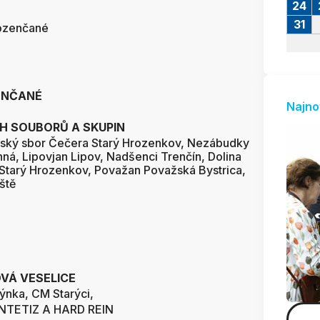
24
31
ozenčané
ENČANÉ
Najno
 SOUBORŮ A SKUPIN
nský sbor Čečera Starý Hrozenkov, Nezábudky
ná, Lipovjan Lipov, Nadšenci Trenčín, Dolina
 Starý Hrozenkov, Považan Považská Bystrica,
ště
VÁ VESELICE
nka, CM Starýci,
YNTETIZ A HARD REIN