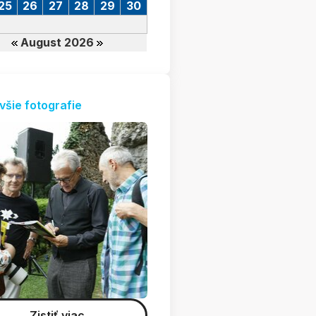
25
26
27
28
29
30
August 2026
všie fotografie
Zistiť viac