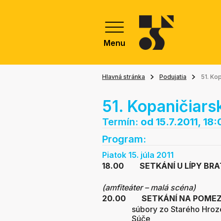
Menu
Hlavná stránka
Podujatia
51. Ko
51. Kopaničiars
Termín:
od 15.7.2011, 18
Program:
Piatok 15. júla 2011
18.00 SETKÁNÍ U LÍPY BRA
(amfiteáter – malá scéna)
20.00 SETKÁNÍ NA POMEZ
súbory zo Starého Hroz
Súče