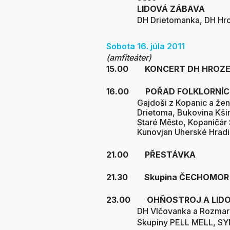
LIDOVÁ ZÁBAVA
DH Drietomanka, DH Hr
Sobota 16. júla 2011
(amfiteáter)
15.00 KONCERT DH HROZ
16.00 POŘAD FOLKLORNÍCH
Gajdoši z Kopanic a že
Drietoma, Bukovina Kšin
Staré Město, Kopaničár
Kunovjan Uherské Hradi
21.00 PŘESTÁVKA
21.30 Skupina ČECHOMOR
23.00 OHŇOSTROJ A LIDO
DH Vlčovanka a Rozmarý
Skupiny PELL MELL, S