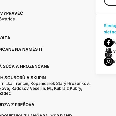
 VYPRAVĚČ
Bystrice
Sledu
sieťa
VATÁ
F
NČANÉ NA NÁMĚSTÍ
Y
I
 SÚČA A HROZENČANÉ
 SOUBORŮ A SKUPIN
Kornička Trenčín, Kopaničárek Starý Hrozenkov,
ové, Radošov Veselí n. M., Kubra z Kubry,
jezdec
RDZA Z PREŠOVA