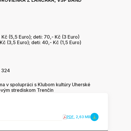
ROVIENKA Z LANČÁRA, VSP BAND
 Kč (5,5 Euro); deti: 70,- Kč (3 Euro)
Kč (3,5 Euro); deti: 40,- Kč (1,5 Euro)
5 324
a v spolupráci s Klubom kultúry Uherské
ovým strediskom Trenčín
PDF
, 2,63 MB