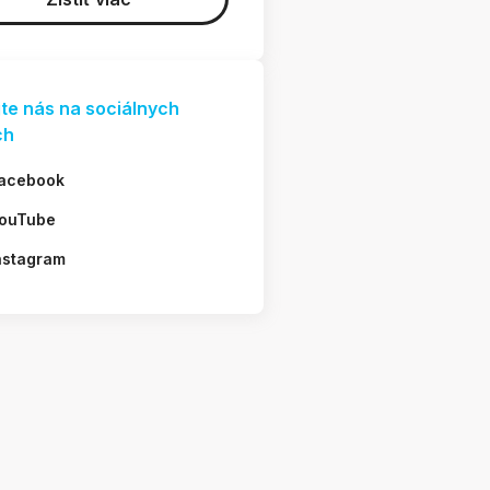
jte nás na sociálnych
ch
acebook
ouTube
nstagram