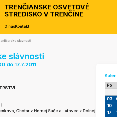
TRENČIANSKE OSVETOVÉ
STREDISKO V TRENČÍNE
O nás
Kontakt
paničiarske slávnosti
ke slávnosti
:00
do 17.7.2011
Kalen
Po
TRSTVÍ
03
Í
10
enkova, Chotár z Hornej Súče a Latovec z Dolnej
17