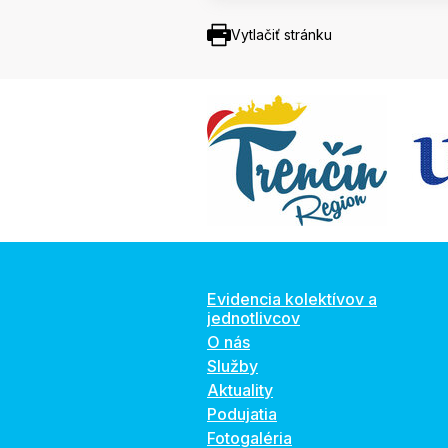
Vytlačiť stránku
Evidencia kolektívov a
jednotlivcov
O nás
Služby
Aktuality
Podujatia
Fotogaléria