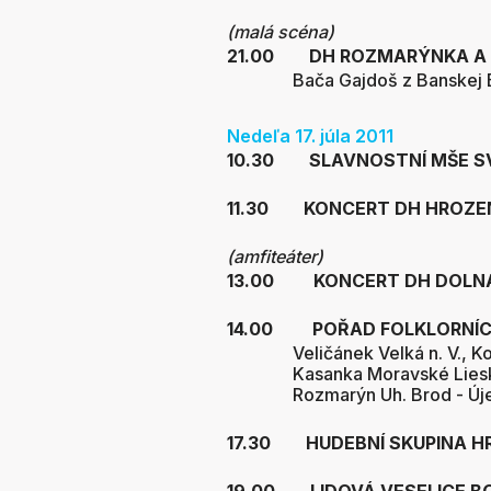
(malá scéna)
21.00 DH ROZMARÝNKA A
Bača Gajdoš z Banskej 
Nedeľa 17. júla 2011
10.30 SLAVNOSTNÍ MŠE S
11.30 KONCERT DH HROZE
(amfiteáter)
13.00 KONCERT DH DOLNÁ
14.00 POŘAD FOLKLORNÍCH
Veličánek Velká n. V., 
Kasanka Moravské Liesk
Rozmarýn Uh. Brod - Ú
17.30 HUDEBNÍ SKUPINA H