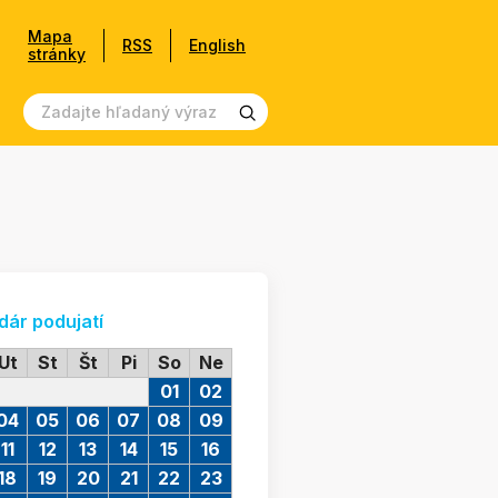
Mapa
RSS
English
stránky
dár podujatí
Ut
St
Št
Pi
So
Ne
01
02
04
05
06
07
08
09
11
12
13
14
15
16
18
19
20
21
22
23