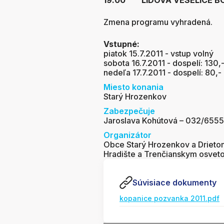
19.00 LIDOVÁ VESELICE BO
Zmena programu vyhradená.
Vstupné:
piatok 15.7.2011 - vstup volný
sobota 16.7.2011 - dospelí: 130,-
nedeľa 17.7.2011 - dospelí: 80,- 
Miesto konania
Starý Hrozenkov
Zabezpečuje
Jaroslava Kohútová – 032/655
Organizátor
Obce Starý Hrozenkov a Drietom
Hradište a Trenčianskym osvet
Súvisiace dokumenty
kopanice pozvanka 2011.pdf