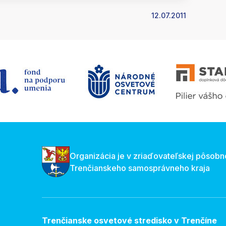
12.07.2011
Organizácia je v zriaďovateľskej pôsobn
Trenčianskeho samosprávneho kraja
Trenčianske osvetové stredisko v Trenčíne