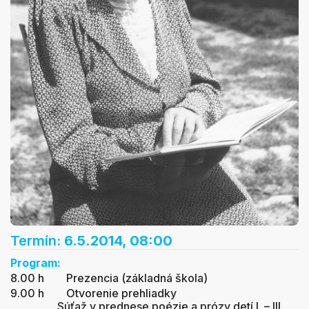
Termín:
6.5.2014, 08:00
Program:
8.00 h Prezencia (základná škola)
9.00 h Otvorenie prehliadky
Súťaž v prednese poézie a prózy detí I. – III.