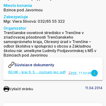
Miesto konania
Bzince pod Javorinou
Zabezpečuje
Mgr. Viera Slivová: 032/65 55 322
Organizátor
Trenčianske osvetové stredisko v Trenčíne v
zriaďovacej pôsobnosti Trenčianskeho
samosprávneho kraja, Okresný úrad v Trenčíne –
odbor školstva v spolupráci s obcou a Základnou
školou nár. umelkyne Ľudmily Podjavorinskej s MŠ v
Bzinciach pod Javorinou
Súvisiace dokumenty
60.HK - kraj 6. 5. - zoznam rec..pdf
PDF
, 77,02 kB
11.04.2014
Vytlačiť stránku