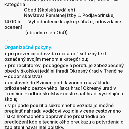
kategória
Obed (školská jedáleň)
Návšteva Pamätnej izby Ľ. Podjavorinskej
14.00 h Vyhodnotenie krajskej súťaže, odovzdanie
ocenení
(obradná sieň OcÚ)
...
Organizačné pokyny:
• pri prezencii odovzdá recitátor 1 súťažný text
označený svojím menom a kategóriou;
• pre recitátorov, pedagógov a porotu je zabezpečený
obed v školskej jedálni (hradí Okresný úrad v Trenčíne
– odbor školstva)
• cestovné do Bziniec pod Javorinou na základe
priloženého cestovného lístka hradí Okresný úrad v
Trenčíne – odbor školstva; cestu späť hradí vysielajúca
škola;
• v prípade použitia súkromného vozidla je možné
preplatiť náhradu vodičovi vozidla v cene cestovného
lístka hromadného dopravného prostriedku po
predložení kópie technického preukazu a potvrdenia o
zaplatení havarijnej poistky.