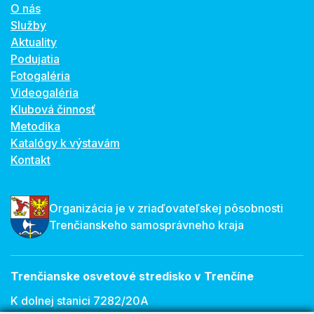
O nás
Služby
Aktuality
Podujatia
Fotogaléria
Videogaléria
Klubová činnosť
Metodika
Katalógy k výstavám
Kontakt
Organizácia je v zriaďovateľskej pôsobnosti
Trenčianskeho samosprávneho kraja
Trenčianske osvetové stredisko v Trenčíne
K dolnej stanici 7282/20A