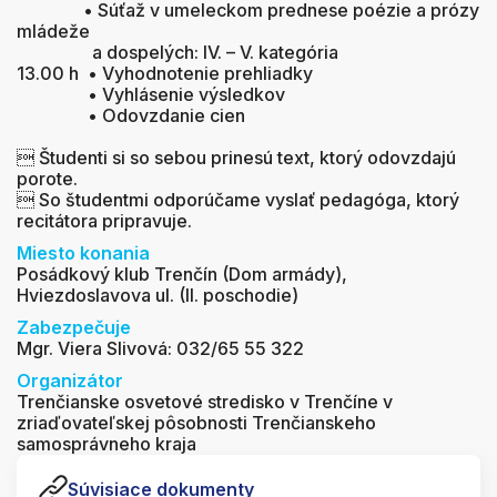
• Súťaž v umeleckom prednese poézie a prózy
mládeže
a dospelých: IV. – V. kategória
13.00 h • Vyhodnotenie prehliadky
• Vyhlásenie výsledkov
• Odovzdanie cien
 Študenti si so sebou prinesú text, ktorý odovzdajú
porote.
 So študentmi odporúčame vyslať pedagóga, ktorý
recitátora pripravuje.
Miesto konania
Posádkový klub Trenčín (Dom armády),
Hviezdoslavova ul. (II. poschodie)
Zabezpečuje
Mgr. Viera Slivová: 032/65 55 322
Organizátor
Trenčianske osvetové stredisko v Trenčíne v
zriaďovateľskej pôsobnosti Trenčianskeho
samosprávneho kraja
Súvisiace dokumenty