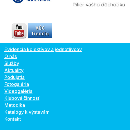
Evidencia kolektívov a jednotlivcov
O nás
Služby
Aktuality
Podujatia
Fotogaléria
Videogaléria
Klubová činnosť
Metodika
Katalógy k výstavám
Kontakt