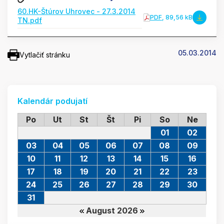
60.HK-Štúrov Uhrovec - 27.3.2014
PDF
, 89,56 kB
TN.pdf
05.03.2014
Vytlačiť stránku
Kalendár podujatí
Po
Ut
St
Št
Pi
So
Ne
01
02
03
04
05
06
07
08
09
10
11
12
13
14
15
16
17
18
19
20
21
22
23
24
25
26
27
28
29
30
31
August 2026