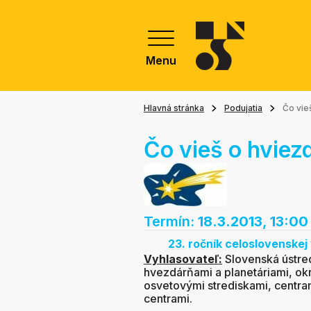
Menu
Hlavná stránka
Podujatia
Čo vie
Čo vieš o hviez
Termín:
18.3.2013, 13:00
23. ročník celoslovenske
Vyhlasovateľ:
Slovenská ústre
hvezdárňami a planetáriami, o
osvetovými strediskami, centra
centrami.