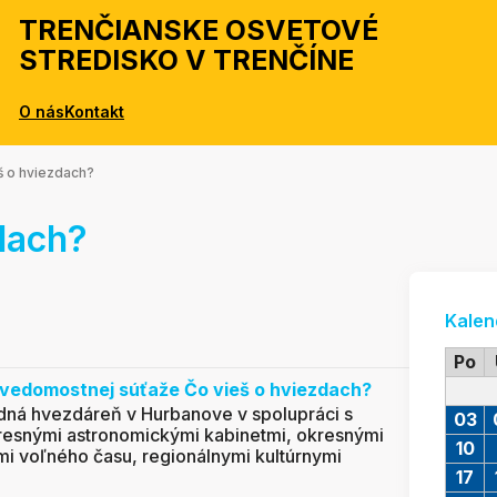
TRENČIANSKE OSVETOVÉ
STREDISKO V TRENČÍNE
O nás
Kontakt
š o hviezdach?
dach?
Kalen
Po
j vedomostnej súťaže
Čo vieš o hviezdach?
dná hvezdáreň v Hurbanove v spolupráci s
03
kresnými astronomickými kabinetmi, okresnými
10
mi voľného času, regionálnymi kultúrnymi
17