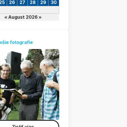
25
26
27
28
29
30
August 2026
všie fotografie
Zistiť viac