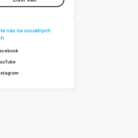
jte nás na sociálnych
ch
acebook
ouTube
nstagram
š o hviezdach?