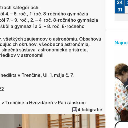
24
troch kategóriách:
31
ôl 4. – 6. roč., 1. roč. 8-ročného gymnázia
ôl 7. – 9. roč., 2. – 4. roč. 8-ročného gymnázia
 škôl a gymnázií a 5. – 8. roč. 8-ročného
ov, všetkých záujemcov o astronómiu. Obsahovú
Najno
ledujúcich okruhov: všeobecná astronómia,
, slnečná sústava, astronomické prístroje,
riedkov v astronómii.
edikta v Trenčíne, Ul. 1. mája č. 7.
22
o v Trenčíne a Hvezdáreň v Parizánskom
4 fotografie