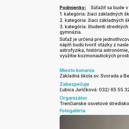
Podmienky:
Súťažiť sa bude v 
1. kategória: žiaci základných šk
2. kategória: žiaci základných šk
3. kategória: študenti stredných
gymnázia.
Súťaž je určená pre jednotlivc
náplň budú tvoriť otázky z nas
astrofyzika, história astronómie
využitie kozmonautických prost
Miesto konania
Základná škola sv. Svorada a Ben
Zabezpečuje
Ľubica Juríčková: 032/ 65 55 3
Organizátor
Trenčianske osvetové stredisk
Fotogaléria