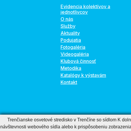
Evidencia kolektívov a
jednotlivcov
O nás
Služby
Aktuality
Podujatia
Fotogaléria
Videogaléria
Klubová činnosť
Metodika
Katalógy k výstavám
Kontakt
Trenčianske osvetové stredisko v Trenčíne so sídlom K dol
návštevnosti webového sídla alebo k prispôsobeniu zobrazeni