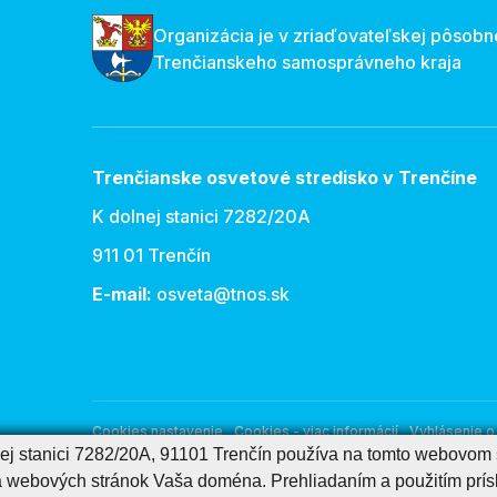
Organizácia je v zriaďovateľskej pôsobn
Trenčianskeho samosprávneho kraja
Trenčianske osvetové stredisko v Trenčíne
K dolnej stanici 7282/20A
911 01 Trenčín
E-mail:
osveta@tnos.sk
Cookies nastavenie
Cookies - viac informácií
Vyhlásenie o 
nej stanici 7282/20A, 91101 Trenčín používa na tomto webovom s
Správca obsahu
a webových stránok Vaša doména. Prehliadaním a použitím prís