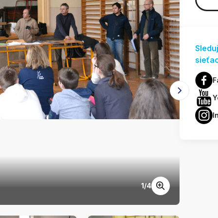
Sledu
sieťa
F
Y
I
1
/
4
Čo vie