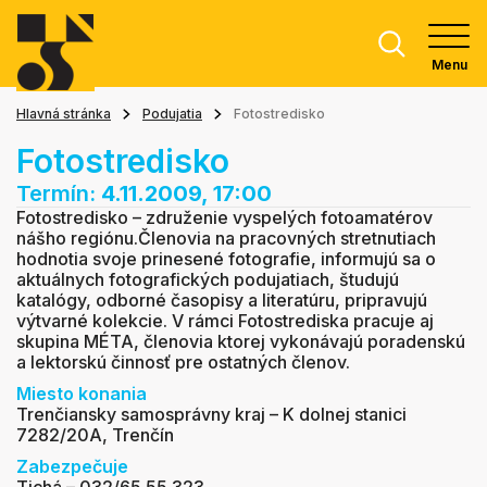
Menu
Hlavná stránka
Podujatia
Fotostredisko
Fotostredisko
Termín:
4.11.2009, 17:00
Fotostredisko – združenie vyspelých fotoamatérov
nášho regiónu.Členovia na pracovných stretnutiach
hodnotia svoje prinesené fotografie, informujú sa o
aktuálnych fotografických podujatiach, študujú
katalógy, odborné časopisy a literatúru, pripravujú
výtvarné kolekcie. V rámci Fotostrediska pracuje aj
skupina MÉTA, členovia ktorej vykonávajú poradenskú
a lektorskú činnosť pre ostatných členov.
Miesto konania
Trenčiansky samosprávny kraj – K dolnej stanici
7282/20A, Trenčín
Zabezpečuje