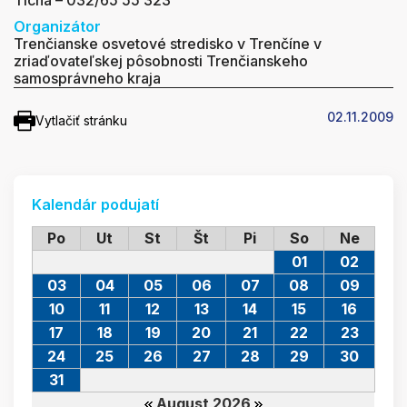
Tichá – 032/65 55 323
Organizátor
Trenčianske osvetové stredisko v Trenčíne v
zriaďovateľskej pôsobnosti Trenčianskeho
samosprávneho kraja
02.11.2009
Vytlačiť stránku
Kalendár podujatí
Po
Ut
St
Št
Pi
So
Ne
01
02
03
04
05
06
07
08
09
10
11
12
13
14
15
16
17
18
19
20
21
22
23
24
25
26
27
28
29
30
31
August 2026