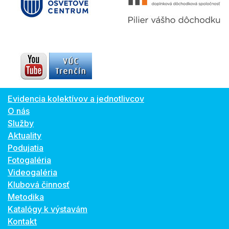
Evidencia kolektívov a jednotlivcov
O nás
Služby
Aktuality
Podujatia
Fotogaléria
Videogaléria
Klubová činnosť
Metodika
Katalógy k výstavám
Kontakt