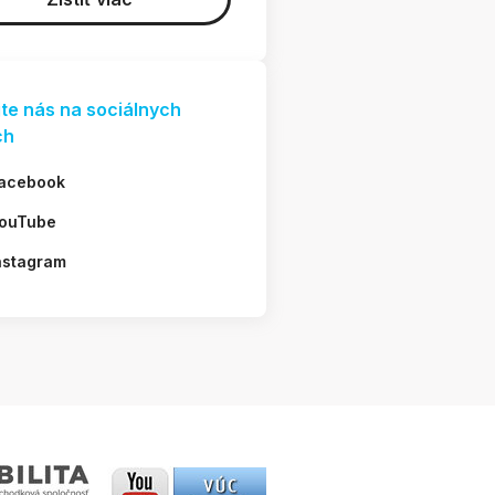
jte nás na sociálnych
ch
acebook
ouTube
nstagram