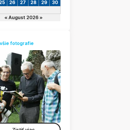
25
26
27
28
29
30
August 2026
všie fotografie
Zistiť viac