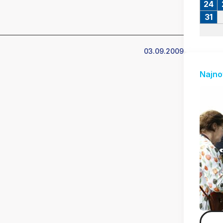
24
31
03.09.2009
Najno