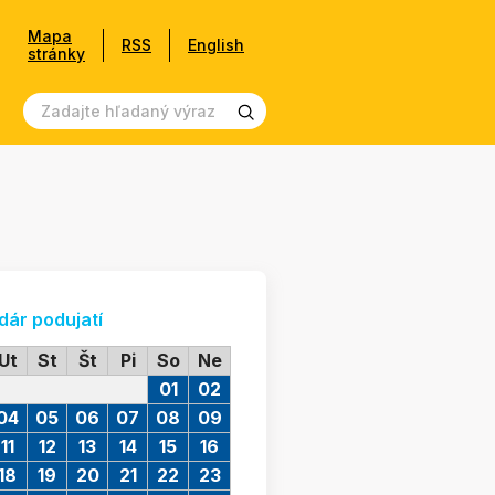
Mapa
RSS
English
stránky
dár podujatí
Ut
St
Št
Pi
So
Ne
01
02
04
05
06
07
08
09
11
12
13
14
15
16
18
19
20
21
22
23