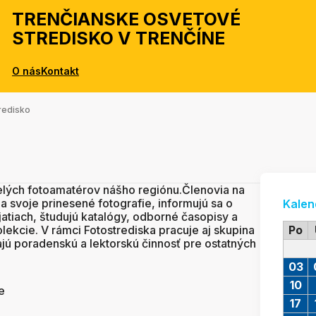
TRENČIANSKE OSVETOVÉ
STREDISKO V TRENČÍNE
O nás
Kontakt
redisko
elých fotoamatérov nášho regiónu.Členovia na
a svoje prinesené fotografie, informujú sa o
Kalen
atiach, študujú katalógy, odborné časopisy a
kolekcie. V rámci Fotostrediska pracuje aj skupina
Po
jú poradenskú a lektorskú činnosť pre ostatných
03
10
e
17