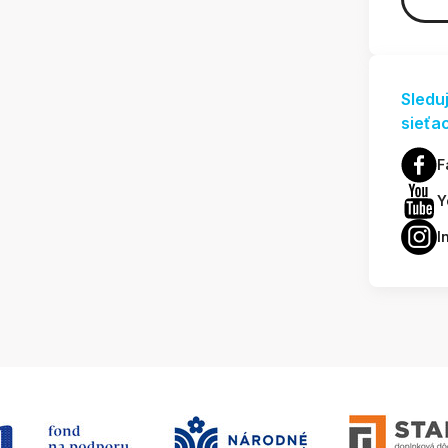
Sledu
sieťa
F
Y
I