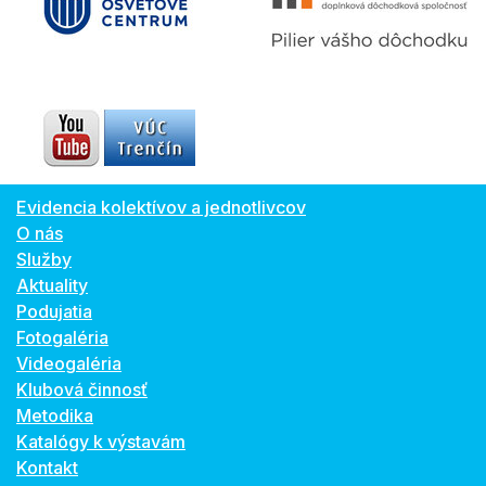
Evidencia kolektívov a jednotlivcov
O nás
Služby
Aktuality
Podujatia
Fotogaléria
Videogaléria
Klubová činnosť
Metodika
Katalógy k výstavám
Kontakt