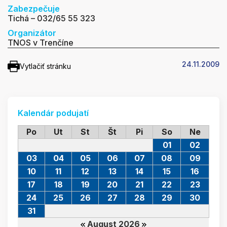
Zabezpečuje
Tichá – 032/65 55 323
Organizátor
TNOS v Trenčíne
24.11.2009
Vytlačiť stránku
Kalendár podujatí
Po
Ut
St
Št
Pi
So
Ne
01
02
03
04
05
06
07
08
09
10
11
12
13
14
15
16
17
18
19
20
21
22
23
24
25
26
27
28
29
30
31
August 2026