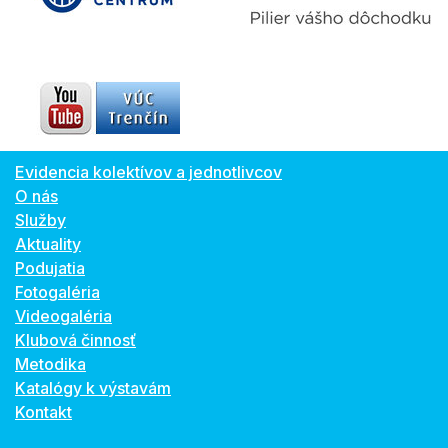
Evidencia kolektívov a jednotlivcov
O nás
Služby
Aktuality
Podujatia
Fotogaléria
Videogaléria
Klubová činnosť
Metodika
Katalógy k výstavám
Kontakt