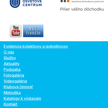
Evidencia kolektívov a jednotlivcov
O nás
Služby
Aktuality
Podujatia
Fotogaléria
Videogaléria
Klubová činnosť
Metodika
Katalógy k výstavám
Kontakt