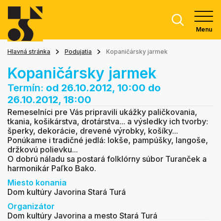
Menu
Hlavná stránka
Podujatia
Kopaničársky jarmek
Kopaničársky jarmek
Termín:
od 26.10.2012, 10:00
do
26.10.2012, 18:00
Remeselníci pre Vás pripravili ukážky paličkovania,
tkania, košikárstva, drotárstva... a výsledky ich tvorby:
šperky, dekorácie, drevené výrobky, košíky...
Ponúkame i tradičné jedlá: lokše, pampúšky, langoše,
držkovú polievku...
O dobrú náladu sa postará folklórny súbor Turanček a
harmonikár Paľko Bako.
Miesto konania
Dom kultúry Javorina Stará Turá
Organizátor
Dom kultúry Javorina a mesto Stará Turá