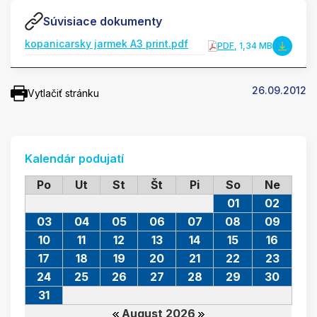
Súvisiace dokumenty
kopanicarsky jarmek A3 print.pdf
PDF
, 1,34 MB
26.09.2012
Vytlačiť stránku
Kalendár podujatí
Po
Ut
St
Št
Pi
So
Ne
01
02
03
04
05
06
07
08
09
10
11
12
13
14
15
16
17
18
19
20
21
22
23
24
25
26
27
28
29
30
31
August 2026