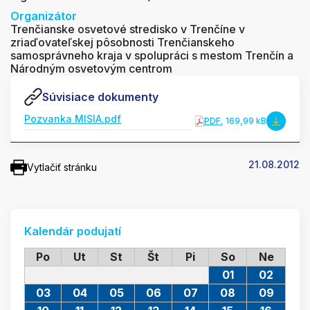
Organizátor
Trenčianske osvetové stredisko v Trenčíne v
zriaďovateľskej pôsobnosti Trenčianskeho
samosprávneho kraja v spolupráci s mestom Trenčín a
Národným osvetovým centrom
Súvisiace dokumenty
Pozvanka MISIA.pdf
PDF
, 169,99 kB
21.08.2012
Vytlačiť stránku
Kalendár podujatí
Po
Ut
St
Št
Pi
So
Ne
01
02
03
04
05
06
07
08
09