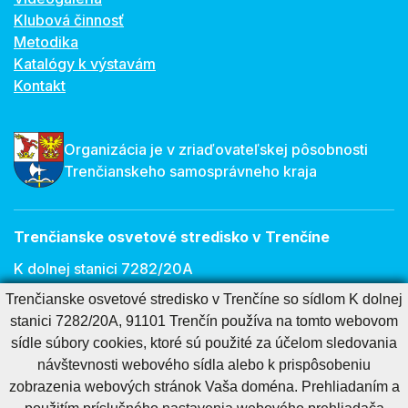
Klubová činnosť
Metodika
Katalógy k výstavám
Kontakt
Organizácia je v zriaďovateľskej pôsobnosti
Trenčianskeho samosprávneho kraja
Trenčianske osvetové stredisko v Trenčíne
K dolnej stanici 7282/20A
Trenčianske osvetové stredisko v Trenčíne so sídlom K dolnej
911 01 Trenčín
stanici 7282/20A, 91101 Trenčín používa na tomto webovom
E-mail:
osveta@tnos.sk
sídle súbory cookies, ktoré sú použité za účelom sledovania
návštevnosti webového sídla alebo k prispôsobeniu
zobrazenia webových stránok Vaša doména. Prehliadaním a
Cookies nastavenie
Cookies - viac informácií
Vyhlásenie o prístupnosti