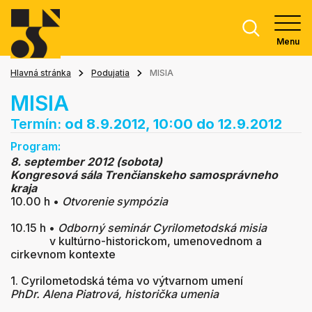
Menu
Hlavná stránka
Podujatia
MISIA
MISIA
Termín:
od 8.9.2012, 10:00
do 12.9.2012
Program:
8. september 2012 (sobota)
Kongresová sála Trenčianskeho samosprávneho
kraja
10.00 h •
Otvorenie sympózia
10.15 h •
Odborný seminár Cyrilometodská misia
v kultúrno-historickom, umenovednom a
cirkevnom kontexte
1. Cyrilometodská téma vo výtvarnom umení
PhDr. Alena Piatrová, historička umenia