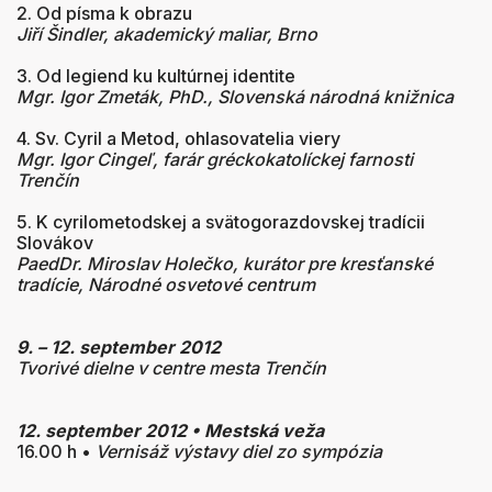
2. Od písma k obrazu
Jiří Šindler, akademický maliar, Brno
3. Od legiend ku kultúrnej identite
Mgr. Igor Zmeták, PhD., Slovenská národná knižnica
4. Sv. Cyril a Metod, ohlasovatelia viery
Mgr. Igor Cingeľ, farár gréckokatolíckej farnosti
Trenčín
5. K cyrilometodskej a svätogorazdovskej tradícii
Slovákov
PaedDr. Miroslav Holečko, kurátor pre kresťanské
tradície,
Národné osvetové centrum
9. – 12. september 2012
Tvorivé dielne v centre mesta Trenčín
12. september 2012 • Mestská veža
16.00 h •
Vernisáž výstavy diel zo sympózia