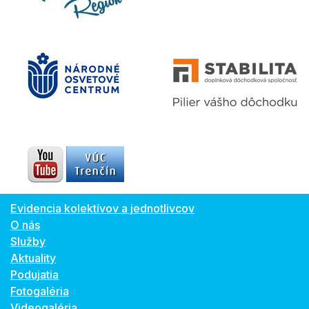
Evidencia kolektívov a jednotlivcov
O nás
Služby
Aktuality
Podujatia
Fotogaléria
Videogaléria