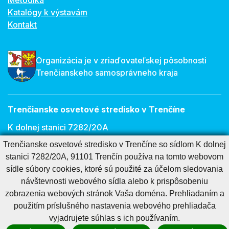
Metodika
Katalógy k výstavám
Kontakt
Organizácia je v zriaďovateľskej pôsobnosti
Trenčianskeho samosprávneho kraja
Trenčianske osvetové stredisko v Trenčíne
K dolnej stanici 7282/20A
Trenčianske osvetové stredisko v Trenčíne so sídlom K dolnej
911 01 Trenčín
stanici 7282/20A, 91101 Trenčín používa na tomto webovom
E-mail:
osveta@tnos.sk
sídle súbory cookies, ktoré sú použité za účelom sledovania
návštevnosti webového sídla alebo k prispôsobeniu
zobrazenia webových stránok Vaša doména. Prehliadaním a
Cookies nastavenie
Cookies - viac informácií
Vyhlásenie o prístupnosti
použitím príslušného nastavenia webového prehliadača
Technický prevádzkovateľ
Správca obsahu
vyjadrujete súhlas s ich používaním.
Generuje
CMS BUXUS