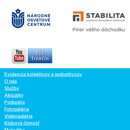
Evidencia kolektívov a jednotlivcov
O nás
Služby
Aktuality
Podujatia
Fotogaléria
Videogaléria
Klubová činnosť