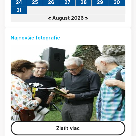
24
25
26
27
28
29
30
31
August 2026
Najnovšie fotografie
Zistiť viac