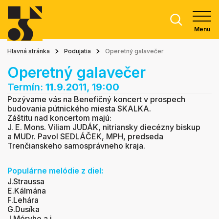
Menu
Hlavná stránka
Podujatia
Operetný galavečer
Operetný galavečer
Termín:
11.9.2011, 19:00
Pozývame vás na Benefičný koncert v prospech
budovania pútnického miesta SKALKA.
Záštitu nad koncertom majú:
J. E. Mons. Viliam JUDÁK, nitriansky diecézny biskup
a MUDr. Pavol SEDLÁČEK, MPH, predseda
Trenčianskeho samosprávneho kraja.
Populárne melódie z diel:
J.Straussa
E.Kálmána
F.Lehára
G.Dusíka
J.Móryho a i.