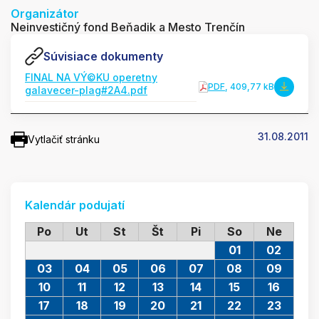
Organizátor
Neinvestičný fond Beňadik a Mesto Trenčín
Súvisiace dokumenty
FINAL NA VÝ©KU operetny
PDF
, 409,77 kB
galavecer-plag#2A4.pdf
31.08.2011
Vytlačiť stránku
Kalendár podujatí
Po
Ut
St
Št
Pi
So
Ne
01
02
03
04
05
06
07
08
09
10
11
12
13
14
15
16
17
18
19
20
21
22
23