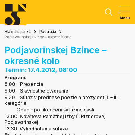
Menu
Hlavná stránka
Podujatia
Podjavorinskej Bzince – okresné kolo
Podjavorinskej Bzince –
okresné kolo
Termín:
17.4.2012, 08:00
Program:
8.00 Prezencia
9.00 Slávnostné otvorenie
9.30 Súťaž v prednese poézie a prózy detí I. – III.
kategórie
Obed - po ukončení súťažnej časti
13.00 Návšteva Pamätnej izby Ľ. Riznerovej
Podjavorinskej
13.30 Vyhodnotenie súťaže