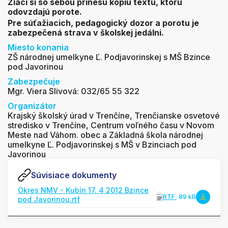
Žiaci si so sebou prinesú kópiu textu, ktorú
odovzdajú porote.
Pre súťažiacich, pedagogický dozor a porotu je
zabezpečená strava v školskej jedálni.
Miesto konania
ZŠ národnej umelkyne Ľ. Podjavorinskej s MŠ Bzince
pod Javorinou
Zabezpečuje
Mgr. Viera Slivová: 032/65 55 322
Organizátor
Krajský školský úrad v Trenčíne, Trenčianske osvetové
stredisko v Trenčíne, Centrum voľného času v Novom
Meste nad Váhom. obec a Základná škola národnej
umelkyne Ľ. Podjavorinskej s MŠ v Bzinciach pod
Javorinou
Súvisiace dokumenty
Okres NMV - Kubín 17. 4 2012 Bzince
RTF
, 89 kB
pod Javorinou.rtf