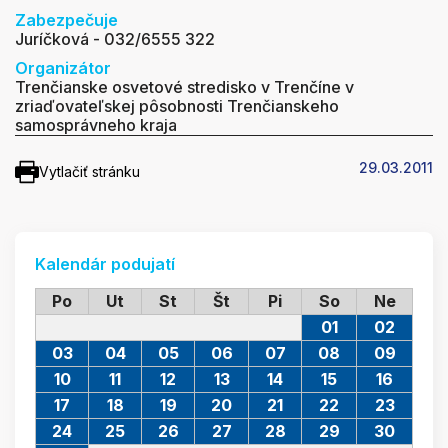
Zabezpečuje
Juríčková - 032/6555 322
Organizátor
Trenčianske osvetové stredisko v Trenčíne v
zriaďovateľskej pôsobnosti Trenčianskeho
samosprávneho kraja
29.03.2011
Vytlačiť stránku
Kalendár podujatí
Po
Ut
St
Št
Pi
So
Ne
01
02
03
04
05
06
07
08
09
10
11
12
13
14
15
16
17
18
19
20
21
22
23
24
25
26
27
28
29
30