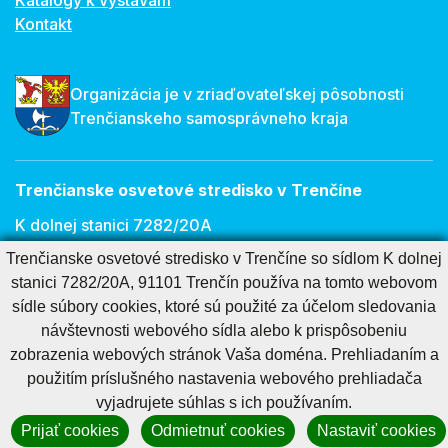
Katalógy k výstavám
Kontakt
Organizácia je v zriaďovateľskej pôsobnosti
Trenčianskeho samosprávneho kraja
Trenčianske osvetové stredisko v Trenčíne
K dolnej stanici 7282/20A
Trenčianske osvetové stredisko v Trenčíne so sídlom K dolnej
911 01 Trenčín
stanici 7282/20A, 91101 Trenčín používa na tomto webovom
E-mail:
osveta@tnos.sk
sídle súbory cookies, ktoré sú použité za účelom sledovania
návštevnosti webového sídla alebo k prispôsobeniu
zobrazenia webových stránok Vaša doména. Prehliadaním a
Cookies nastavenie
Cookies - viac informácií
Vyhlásenie o prístupnosti
použitím príslušného nastavenia webového prehliadača
Technický prevádzkovateľ
Správca obsahu
vyjadrujete súhlas s ich používaním.
Generuje
CMS BUXUS
Prijať cookies
Odmietnuť cookies
Nastaviť cookies