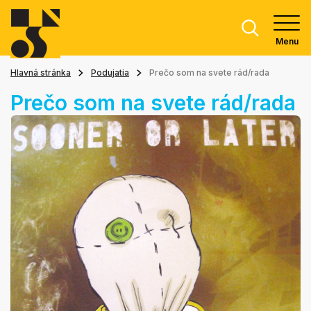
Menu
Hlavná stránka
Podujatia
Prečo som na svete rád/rada
Prečo som na svete rád/rada