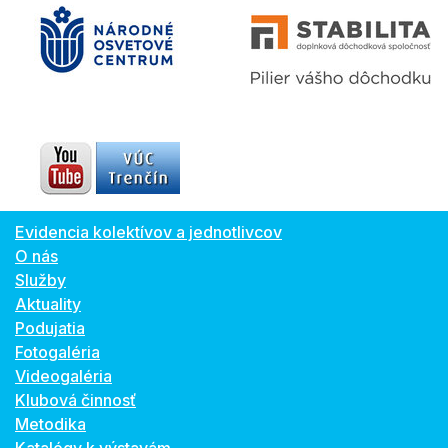
Evidencia kolektívov a jednotlivcov
O nás
Služby
Aktuality
Podujatia
Fotogaléria
Videogaléria
Klubová činnosť
Metodika