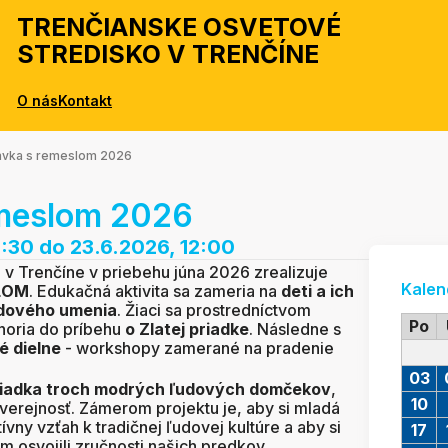
TRENČIANSKE OSVETOVÉ
STREDISKO V TRENČÍNE
O nás
Kontakt
ávka s remeslom 2026
emeslom 2026
8:30
do 23.6.2026, 12:00
 v Trenčíne v priebehu júna 2026 zrealizuje
Kalen
LOM
. Edukačná aktivita sa zameria na
deti a ich
ľudového umenia
. Žiaci sa prostredníctvom
Po
noria do príbehu
o Zlatej priadke
. Následne s
é dielne
- workshopy zamerané na pradenie
03
liadka troch modrých ľudových domčekov
,
10
e verejnosť. Zámerom projektu je, aby si mladá
vny vzťah k tradičnej ľudovej kultúre a aby si
17
 osvojili zručnosti našich predkov.