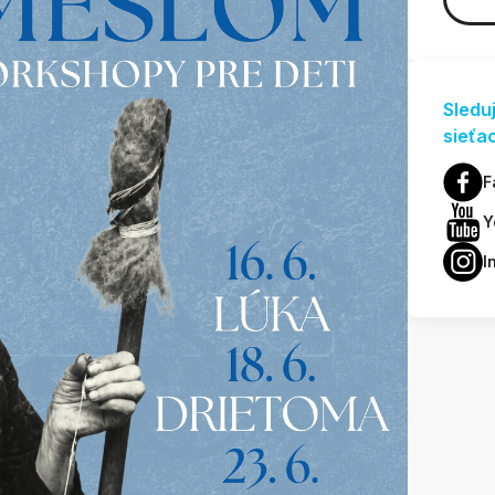
Sledu
sieťa
F
Y
I