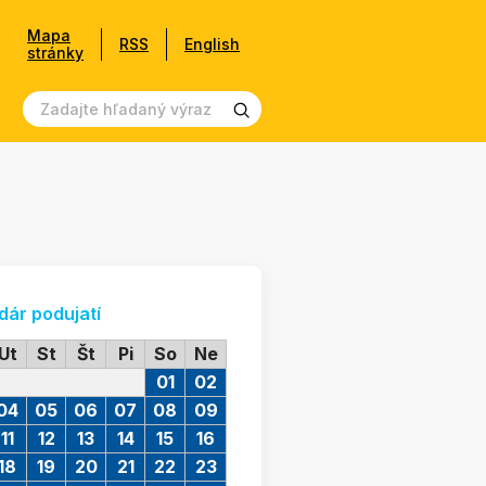
Mapa
RSS
English
stránky
dár podujatí
Ut
St
Št
Pi
So
Ne
01
02
04
05
06
07
08
09
11
12
13
14
15
16
18
19
20
21
22
23