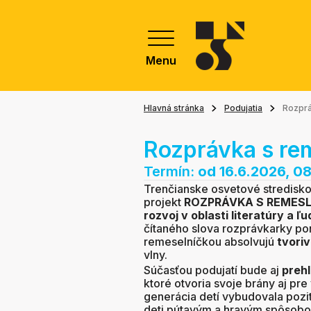
Menu
Hlavná stránka
Podujatia
Rozpr
Rozprávka s r
Termín:
od 16.6.2026, 0
Trenčianske osvetové stredisko
projekt
ROZPRÁVKA S REMES
rozvoj v oblasti literatúry a 
čítaného slova rozprávkarky po
remeselníčkou absolvujú
tvoriv
vlny.
Súčasťou podujatí bude aj
preh
ktoré otvoria svoje brány aj pr
generácia detí vybudovala pozití
deti pútavým a hravým spôsobom