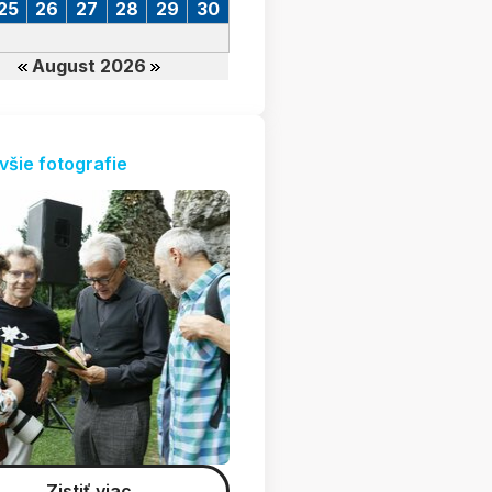
25
26
27
28
29
30
August 2026
všie fotografie
Zistiť viac