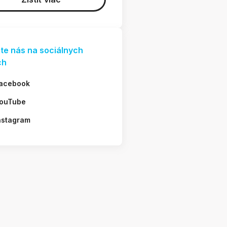
jte nás na sociálnych
ch
acebook
ouTube
nstagram