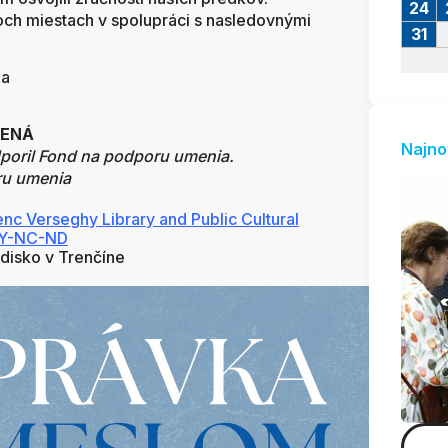
24
roch miestach v spolupráci s nasledovnými
31
ma
a
NENÁ
Najno
dporil Fond na podporu umenia.
ru umenia
nc Verseghy Library and Public Cultural
 BY-NC-ND
disko v Trenčíne