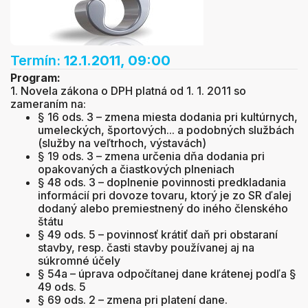
Termín:
12.1.2011, 09:00
Program:
1. Novela zákona o DPH platná od 1. 1. 2011 so
zameraním na:
§ 16 ods. 3 – zmena miesta dodania pri kultúrnych,
umeleckých, športových... a podobných službách
(služby na veľtrhoch, výstavách)
§ 19 ods. 3 – zmena určenia dňa dodania pri
opakovaných a čiastkových plneniach
§ 48 ods. 3 – doplnenie povinnosti predkladania
informácií pri dovoze tovaru, ktorý je zo SR ďalej
dodaný alebo premiestnený do iného členského
štátu
§ 49 ods. 5 – povinnosť krátiť daň pri obstaraní
stavby, resp. časti stavby používanej aj na
súkromné účely
§ 54a – úprava odpočítanej dane krátenej podľa §
49 ods. 5
§ 69 ods. 2 – zmena pri platení dane.