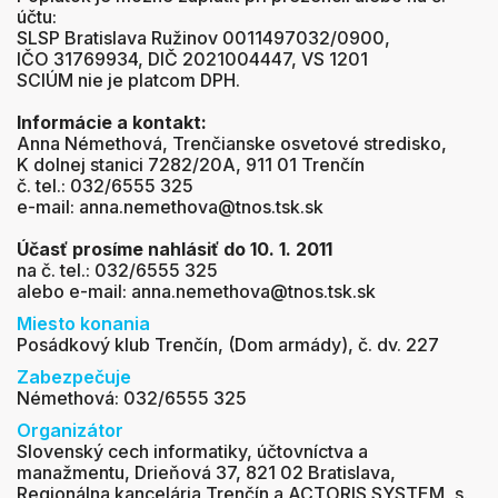
účtu:
SLSP Bratislava Ružinov 0011497032/0900,
IČO 31769934, DIČ 2021004447, VS 1201
SCIÚM nie je platcom DPH.
Informácie a kontakt:
Anna Némethová, Trenčianske osvetové stredisko,
K dolnej stanici 7282/20A, 911 01 Trenčín
č. tel.: 032/6555 325
e-mail: anna.nemethova@tnos.tsk.sk
Účasť prosíme nahlásiť do 10. 1. 2011
na č. tel.: 032/6555 325
alebo e-mail: anna.nemethova@tnos.tsk.sk
Miesto konania
Posádkový klub Trenčín, (Dom armády), č. dv. 227
Zabezpečuje
Némethová: 032/6555 325
Organizátor
Slovenský cech informatiky, účtovníctva a
manažmentu, Drieňová 37, 821 02 Bratislava,
Regionálna kancelária Trenčín a ACTORIS SYSTEM, s.