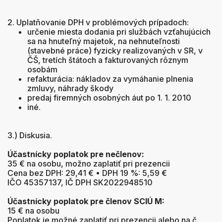
2. Uplatňovanie DPH v problémových prípadoch:
určenie miesta dodania pri službách vzťahujúcich
sa na hnuteľný majetok, na nehnuteľnosti
(stavebné práce) fyzicky realizovaných v SR, v
ČŠ, tretích štátoch a fakturovaných rôznym
osobám
refakturácia: nákladov za vymáhanie plnenia
zmluvy, náhrady škody
predaj firemných osobných áut po 1. 1. 2010
iné.
3.) Diskusia.
Účastnícky poplatok pre nečlenov:
35 € na osobu, možno zaplatiť pri prezencii
Cena bez DPH: 29,41 € • DPH 19 %: 5,59 €
IČO 45357137, IČ DPH SK2022948510
Účastnícky poplatok pre členov SCIÚ M:
15 € na osobu
Poplatok je možné zaplatiť pri prezencii alebo na č.