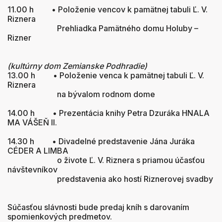
11.00 h • Položenie vencov k pamätnej tabuli Ľ. V.
Riznera
Prehliadka Pamätného domu Holuby –
Rizner
(kultúrny dom Zemianske Podhradie)
13.00 h • Položenie venca k pamätnej tabuli Ľ. V.
Riznera
na bývalom rodnom dome
14.00 h • Prezentácia knihy Petra Dzuráka HNALA
MA VÁŠEŇ II.
14.30 h • Divadelné predstavenie Jána Juráka
CÉDER A LIMBA
o živote Ľ. V. Riznera s priamou účasťou
návštevníkov
predstavenia ako hostí Riznerovej svadby
Súčasťou slávnosti bude predaj kníh s darovaním
spomienkových predmetov.