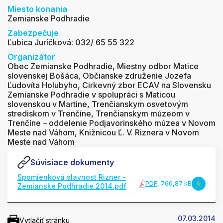
Miesto konania
Zemianske Podhradie
Zabezpečuje
Ľubica Juríčková: 032/ 65 55 322
Organizátor
Obec Zemianske Podhradie, Miestny odbor Matice
slovenskej Bošáca, Občianske združenie Jozefa
Ľudovíta Holubyho, Cirkevný zbor ECAV na Slovensku
Zemianske Podhradie v spolupráci s Maticou
slovenskou v Martine, Trenčianskym osvetovým
strediskom v Trenčíne, Trenčianskym múzeom v
Trenčíne – oddelenie Podjavorinského múzea v Novom
Meste nad Váhom, Knižnicou Ľ. V. Riznera v Novom
Meste nad Váhom
Súvisiace dokumenty
Spomienková slavnost Rizner -
PDF
, 760,87 kB
Zemianske Podhradie 2014.pdf
07.03.2014
Vytlačiť stránku