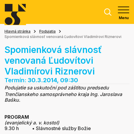
Menu
Hlavná stránka
Podujatia
Spomienková slávnosť venovaná Ľudovítovi Vladimírovi Riznerovi
Spomienková slávnosť
venovaná Ľudovítovi
Vladimírovi Riznerovi
Termín:
30.3.2014, 09:30
Podujatie sa uskutoční pod záštitou predsedu
Trenčianskeho samosprávneho kraja Ing. Jaroslava
Bašku.
PROGRAM
(evanjelický a. v. kostol)
9.30 h • Slávnostné služby Božie