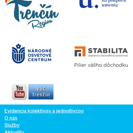
Evidencia kolektívov a jednotlivcov
O nás
Služby
Aktuality