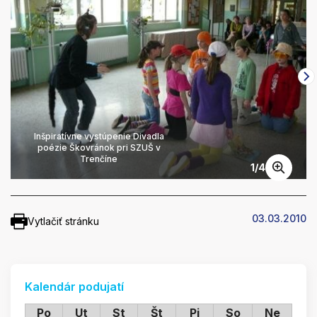
Inšpiratívne vystúpenie Divadla
poézie Škovránok pri SZUŠ v
Trenčíne
1
/
4
03.03.2010
Vytlačiť stránku
Kalendár podujatí
Po
Ut
St
Št
Pi
So
Ne