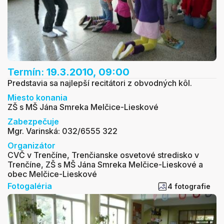
Termín:
19.3.2010, 09:00
Predstavia sa najlepší recitátori z obvodných kôl.
Miesto konania
ZŠ s MŠ Jána Smreka Melčice-Lieskové
Zabezpečuje
Mgr. Varinská: 032/6555 322
Organizátor
CVČ v Trenčíne, Trenčianske osvetové stredisko v
Trenčíne, ZŠ s MŠ Jána Smreka Melčice-Lieskové a
obec Melčice-Lieskové
Fotogaléria
4 fotografie