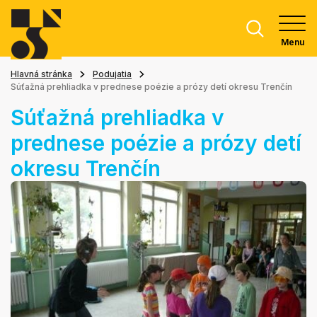
Menu
Hlavná stránka
Podujatia
Súťažná prehliadka v prednese poézie a prózy detí okresu Trenčín
Súťažná prehliadka v
prednese poézie a prózy detí
okresu Trenčín