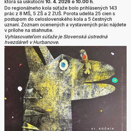
ktorá sa uskutoční
10. 4. 2026 o 10.00 h
.
Do regionálneho kola súťaže bolo prihlásených 143
prác z 8 MŠ, 5 ZŠ a 2 ZUŠ. Porota udelila 25 cien s
postupom do celoslovenského kola a 5 čestných
uznaní. Zoznam ocenených a vystavených prác nájdete
v prílohe na stiahnutie.
Vyhlasovateľom súťaže je Slovenská ústredná
hvezdáreň v Hurbanove.