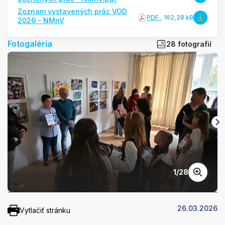
Zoznam vystavených prác VOD
PDF
, 162,28 kB
2026 - NMnV
Fotogaléria
28 fotografií
1
/
28
26.03.2026
Vytlačiť stránku