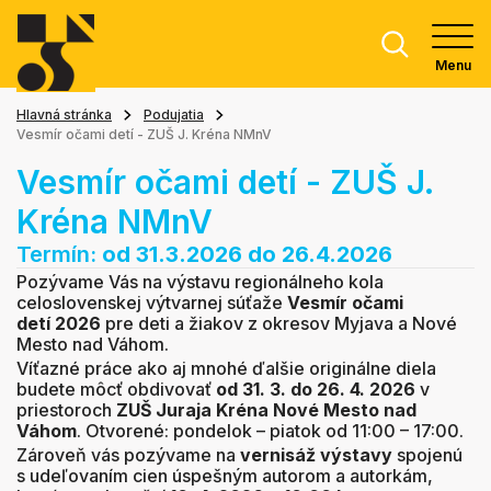
Menu
Hlavná stránka
Podujatia
Vesmír očami detí - ZUŠ J. Kréna NMnV
Vesmír očami detí - ZUŠ J.
Kréna NMnV
Termín:
od 31.3.2026
do 26.4.2026
Pozývame Vás na výstavu regionálneho kola
celoslovenskej výtvarnej súťaže
Vesmír očami
detí 2026
pre deti a žiakov z okresov Myjava a Nové
Mesto nad Váhom.
Víťazné práce ako aj mnohé ďalšie originálne diela
budete môcť obdivovať
od 31. 3. do 26. 4. 2026
v
priestoroch
ZUŠ Juraja Kréna Nové Mesto nad
Váhom
. Otvorené: pondelok – piatok od 11:00 – 17:00.
Zároveň vás pozývame na
vernisáž výstavy
spojenú
s udeľovaním cien úspešným autorom a autorkám,