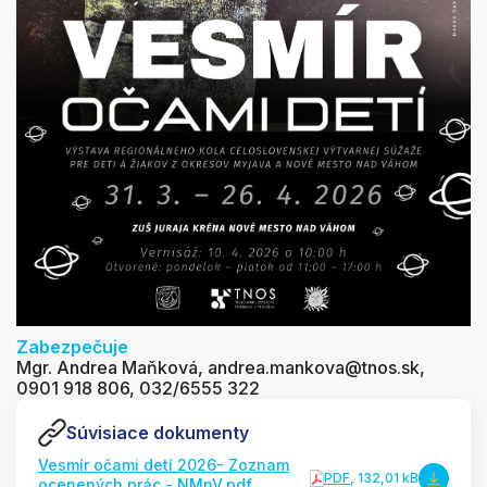
Zabezpečuje
Mgr. Andrea Maňková, andrea.mankova@tnos.sk,
0901 918 806, 032/6555 322
Súvisiace dokumenty
Vesmír očami detí 2026- Zoznam
PDF
, 132,01 kB
ocenených prác - NMnV.pdf