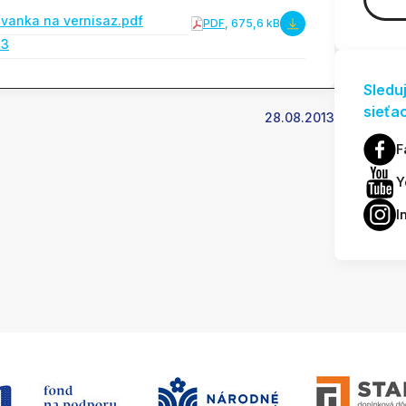
zvanka na vernisaz.pdf
PDF
, 675,6 kB
13
Sledu
sieťa
28.08.2013
F
Y
I