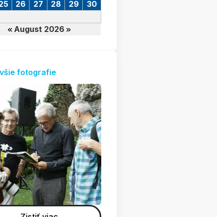
25
26
27
28
29
30
August 2026
všie fotografie
Zistiť viac