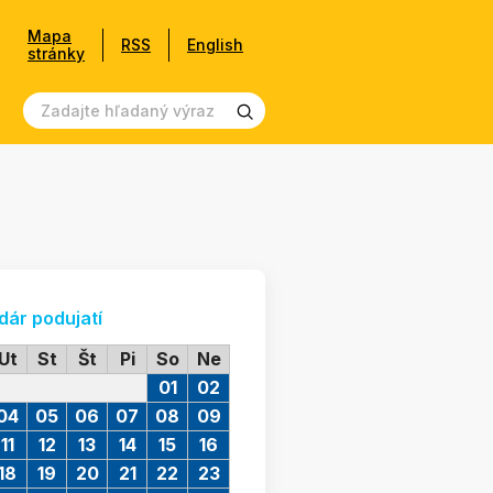
Mapa
RSS
English
stránky
dár podujatí
Ut
St
Št
Pi
So
Ne
01
02
04
05
06
07
08
09
11
12
13
14
15
16
18
19
20
21
22
23