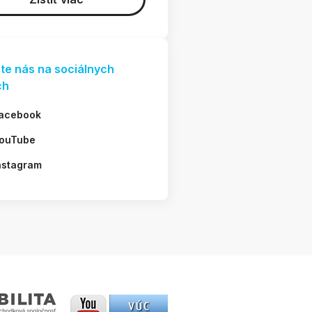
jte nás na sociálnych
ch
acebook
ouTube
nstagram