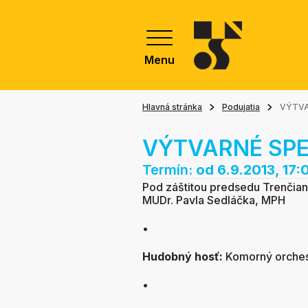
Menu
Hlavná stránka
Podujatia
VÝTVA
VÝTVARNÉ SP
Termín:
od 6.9.2013, 17:
Pod záštitou predsedu Trenčia
MUDr. Pavla Sedláčka, MPH
•
Hudobný hosť:
Komorný orches
•