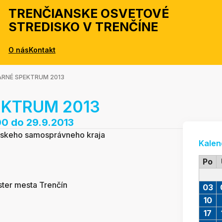
TRENČIANSKE OSVETOVÉ
STREDISKO V TRENČÍNE
O nás
Kontakt
RNÉ SPEKTRUM 2013
EKTRUM 2013
00
do 29.9.2013
nskeho samosprávneho kraja
Kalen
Po
ter mesta Trenčín
03
10
17