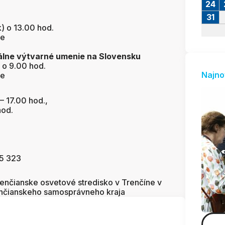
24
31
) o 13.00 hod.
ne
álne výtvarné umenie na Slovensku
 o 9.00 hod.
Najno
ne
– 17.00 hod.,
hod.
55 323
enčianske osvetové stredisko v Trenčíne v
enčianskeho samosprávneho kraja