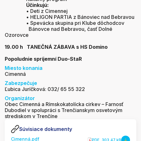
Účinkujú:
• Deti z Cimennej
• HELIGON PARTIA z Bánoviec nad Bebravou
• Spevácka skupina pri Klube dôchodcov
Bánovce nad Bebravou, časť Dolné
Ozorovce
19.00 h TANEČNÁ ZÁBAVA s HS Domino
Popoludnie spríjemní Duo-StaR
Miesto konania
Cimenná
Zabezpečuje
Ľubica Juríčková: 032/ 65 55 322
Organizátor
Obec Cimenná a Rímskokatolícka cirkev – Farnosť
Dubodiel v spolupráci s Trenčianskym osvetovým
strediskom v Trenčíne
Súvisiace dokumenty
Cimenná.pdf
PDF
, 303,47 kB