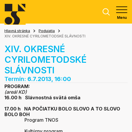
Menu
Hlavná stránka
Podujatia
XIV. OKRESNÉ CYRILOMETODSKÉ SLÁVNOSTI
XIV. OKRESNÉ
CYRILOMETODSKÉ
SLÁVNOSTI
Termín:
6.7.2013, 16:00
PROGRAM:
(areál KD)
16.00 h Slávnostná svätá omša
17.00 h NA POČIATKU BOLO SLOVO
A TO SLOVO
BOLO BOH
Program TNOS
Kultúrny program