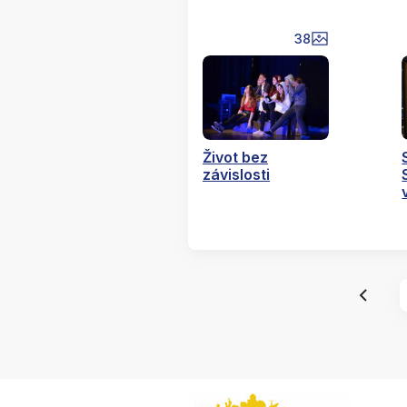
38
Život bez
závislosti