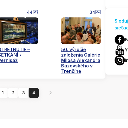
44
34
Sledu
sieťa
F
STRETNUTIE –
50. výročie
Y
SETKÁNÍ •
založenia Galérie
vernisáž
Miloša Alexandra
I
Bazovského v
Trenčíne
1
2
3
4