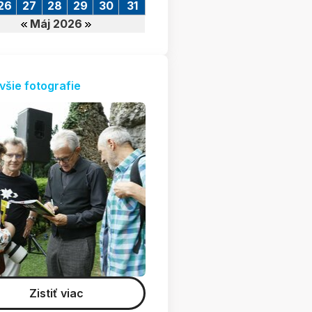
26
27
28
29
30
31
Máj 2026
všie fotografie
Zistiť viac