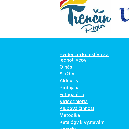
Evidencia kolektívov a
jednotlivcov
O nás
Služby
Aktuality
Podujatia
Fotogaléria
Videogaléria
Klubová činnosť
Metodika
Katalógy k výstavám
Kontakt