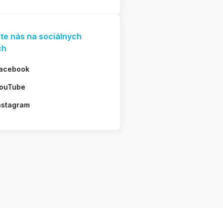
jte nás na sociálnych
ch
acebook
ouTube
nstagram