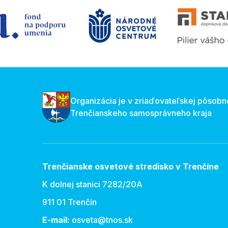
Organizácia je v zriaďovateľskej pôsobn
Trenčianskeho samosprávneho kraja
Trenčianske osvetové stredisko v Trenčíne
K dolnej stanici 7282/20A
911 01 Trenčín
E-mail:
osveta@tnos.sk