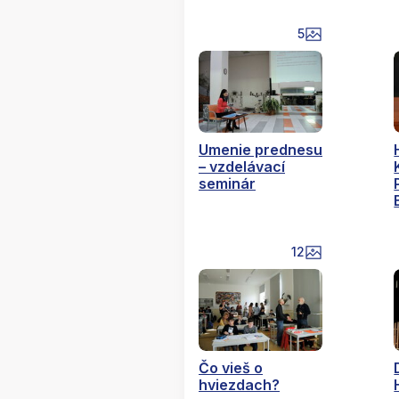
5
Umenie prednesu
– vzdelávací
seminár
12
Čo vieš o
hviezdach?