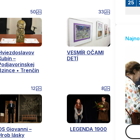
25
50
33
Najno
Hviezdoslavov
VESMÍR OČAMI
Kubín –
DETÍ
Podjavorinskej
Bzince • Trenčín
12
8
DS Giovanni –
LEGENDA 1900
Hrob lásky