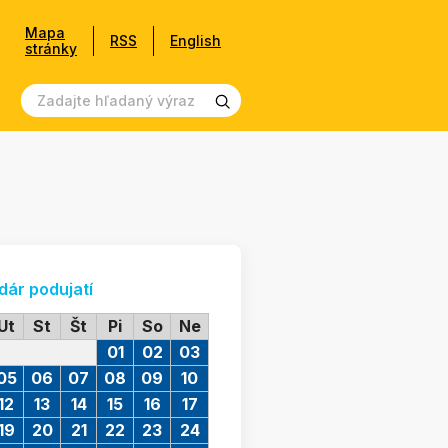
Mapa
RSS
English
stránky
dár podujatí
Ut
St
Št
Pi
So
Ne
01
02
03
05
06
07
08
09
10
12
13
14
15
16
17
19
20
21
22
23
24