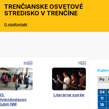
TRENČIANSKE OSVETOVÉ
STREDISKO V TRENČÍNE
O nás
Kontakt
33
11
Kalen
Po
04
65.
Literárne soirée
11
Hviezdoslavov
Kubín NM
18