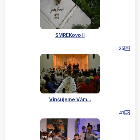
SMREKovo II
25
Vinšujeme Vám...
41