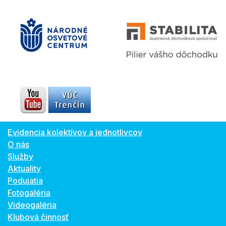
Evidencia kolektívov a jednotlivcov
O nás
Služby
Aktuality
Podujatia
Fotogaléria
Videogaléria
Klubová činnosť