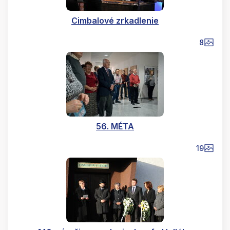
Cimbalové zrkadlenie
8
56. MÉTA
19