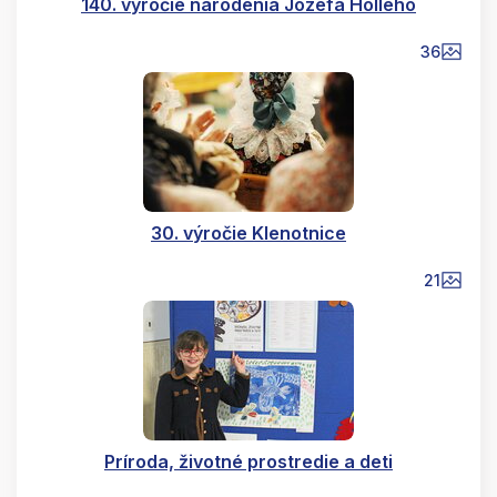
140. výročie narodenia Jozefa Hollého
36
30. výročie Klenotnice
21
Príroda, životné prostredie a deti