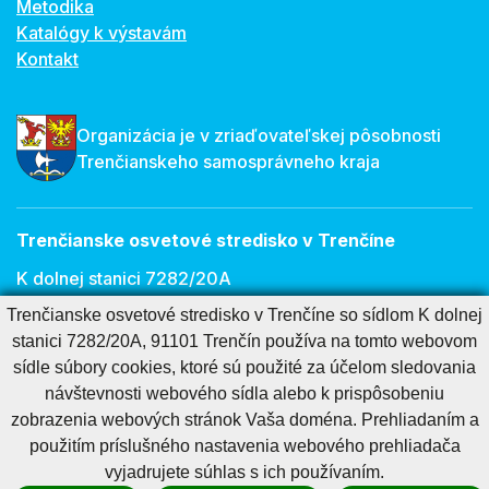
Metodika
Katalógy k výstavám
Kontakt
Organizácia je v zriaďovateľskej pôsobnosti
Trenčianskeho samosprávneho kraja
Trenčianske osvetové stredisko v Trenčíne
K dolnej stanici 7282/20A
Trenčianske osvetové stredisko v Trenčíne so sídlom K dolnej
911 01 Trenčín
stanici 7282/20A, 91101 Trenčín používa na tomto webovom
E-mail:
osveta@tnos.sk
sídle súbory cookies, ktoré sú použité za účelom sledovania
návštevnosti webového sídla alebo k prispôsobeniu
zobrazenia webových stránok Vaša doména. Prehliadaním a
Cookies nastavenie
Cookies - viac informácií
Vyhlásenie o prístupnosti
použitím príslušného nastavenia webového prehliadača
Technický prevádzkovateľ
Správca obsahu
vyjadrujete súhlas s ich používaním.
Generuje
CMS BUXUS