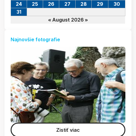
24
25
26
27
28
29
30
31
August 2026
Najnovšie fotografie
Zistiť viac