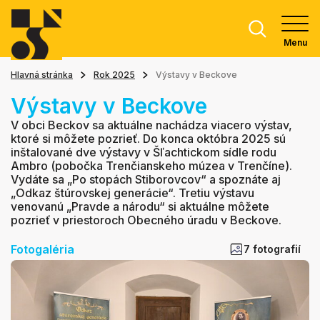
Menu
Hlavná stránka
Rok 2025
Výstavy v Beckove
Výstavy v Beckove
V obci Beckov sa aktuálne nachádza viacero výstav,
ktoré si môžete pozrieť. Do konca októbra 2025 sú
inštalované dve výstavy v Šľachtickom sídle rodu
Ambro (pobočka Trenčianskeho múzea v Trenčíne).
Vydáte sa „Po stopách Stiborovcov“ a spoznáte aj
„Odkaz štúrovskej generácie“. Tretiu výstavu
venovanú „Pravde a národu“ si aktuálne môžete
pozrieť v priestoroch Obecného úradu v Beckove.
Fotogaléria
7 fotografií