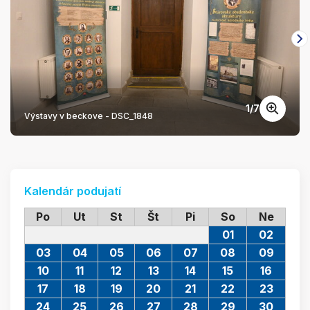
1
/
7
Výstavy v beckove - DSC_1848
Kalendár podujatí
Po
Ut
St
Št
Pi
So
Ne
01
02
03
04
05
06
07
08
09
10
11
12
13
14
15
16
17
18
19
20
21
22
23
24
25
26
27
28
29
30