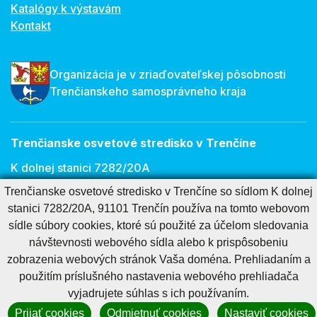
Katalógy k výstavám
Kontakt
Organizácia je v zriaďovateľskej pôsobnosti
Trenčianskeho samosprávneho kraja
Trenčianske osvetové stredisko v Trenčíne
K dolnej stanici 7282/20A
911 01 Trenčín
Trenčianske osvetové stredisko v Trenčíne so sídlom K dolnej
stanici 7282/20A, 91101 Trenčín používa na tomto webovom
E-mail:
osveta@tnos.sk
sídle súbory cookies, ktoré sú použité za účelom sledovania
návštevnosti webového sídla alebo k prispôsobeniu
zobrazenia webových stránok Vaša doména. Prehliadaním a
Cookies nastavenie
Cookies - viac informácií
Vyhlásenie o prístupnosti
použitím príslušného nastavenia webového prehliadača
Technický prevádzkovateľ
Správca obsahu
vyjadrujete súhlas s ich používaním.
Generuje
CMS BUXUS
Prijať cookies
Odmietnuť cookies
Nastaviť cookies