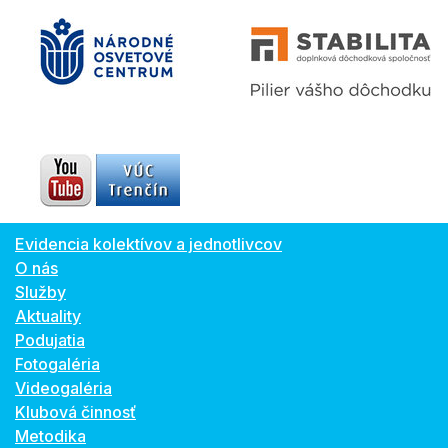
Evidencia kolektívov a jednotlivcov
O nás
Služby
Aktuality
Podujatia
Fotogaléria
Videogaléria
Klubová činnosť
Metodika