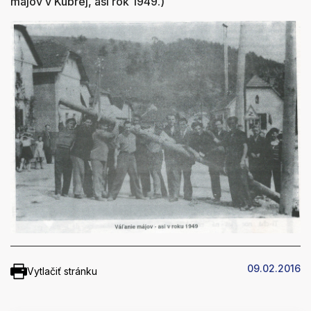
májov v Kubrej, asi rok 1949.)
09.02.2016
Vytlačiť stránku