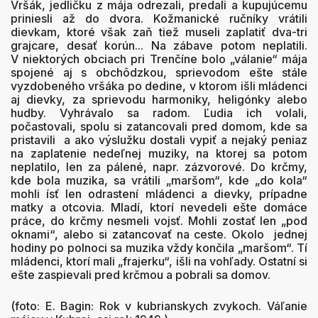
Vršák, jedličku z mája odrezali, predali a kupujúcemu
priniesli až do dvora. Kožmanické ručníky vrátili
dievkam, ktoré však zaň tiež museli zaplatiť dva-tri
grajcare, desať korún... Na zábave potom neplatili.
V niektorých obciach pri Trenčíne bolo „válanie“ mája
spojené aj s obchôdzkou, sprievodom ešte stále
vyzdobeného vršáka po dedine, v ktorom išli mládenci
aj dievky, za sprievodu harmoniky, heligónky alebo
hudby. Vyhrávalo sa radom. Ľudia ich volali,
počastovali, spolu si zatancovali pred domom, kde sa
pristavili a ako výslužku dostali vypiť a nejaký peniaz
na zaplatenie nedeľnej muziky, na ktorej sa potom
neplatilo, len za pálené, napr. zázvorové. Do krčmy,
kde bola muzika, sa vrátili „maršom“, kde „do kola“
mohli ísť len odrastení mládenci a dievky, prípadne
matky a otcovia. Mladí, ktorí nevedeli ešte domáce
práce, do krčmy nesmeli vojsť. Mohli zostať len „pod
oknami“, alebo si zatancovať na ceste. Okolo jednej
hodiny po polnoci sa muzika vždy končila „maršom“. Tí
mládenci, ktorí mali „frajerku“, išli na vohľady. Ostatní si
ešte zaspievali pred krčmou a pobrali sa domov.
(foto: E. Bagin: Rok v kubrianskych zvykoch. Váľanie