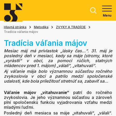
Menu
Hlavná stránka
Metodika
ZVYKY A TRADÍCIE
Tradícia váľania májov
Tradícia váľania májov
Mesiac máj má prívlastok „lásky čas...“. 31. máj je
posledný deň v mesiaci, kedy sa máje (stromy, ktoré
„vyrástli“ v obci, za pomoci rúčich, statných
mládencov pred 1. májom) „válali“, „vitahuvali“.
Aj váľanie mája bolo významnou súčasťou ročného
zvykoslovia v obci a patrilo medzi spoločenské
udalosti, kde bola príležitosť stretnúť sa, zabaviť sa...
Váľanie májov „vitahuvanie“
patrí do ročného
zvykoslovia. Je jeho významnou súčasťou a zároveň
plní spoločenskú funkciu vyjadrovania vzťahu medzi
mladými ľuďmi.
Posledný deň mesiaca sa máje „vitahuvali“, „válali“.